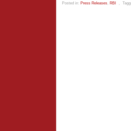
Posted in:
Press Releases
,
RBI
,
Tagg