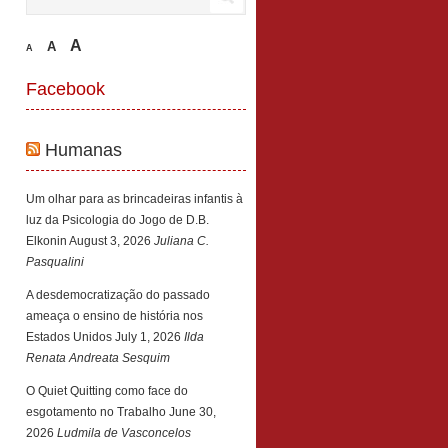
A
A
A
Facebook
Humanas
Um olhar para as brincadeiras infantis à
luz da Psicologia do Jogo de D.B.
Elkonin
August 3, 2026
Juliana C.
Pasqualini
A desdemocratização do passado
ameaça o ensino de história nos
Estados Unidos
July 1, 2026
Ilda
Renata Andreata Sesquim
O Quiet Quitting como face do
esgotamento no Trabalho
June 30,
2026
Ludmila de Vasconcelos