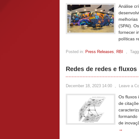
Análise cr
desenvolv
melhorias 
(SPAI). O
fornecer i
políticas 
Posted in:
Press Releases
,
RBI
,
Tagg
Redes de redes e fluxos
December 18, 2023 14:00
,
Leave a C
Os fluxos 
de citaçõe
caracteri
formando 
de inovaç
→