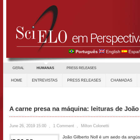
Português
English
Españ
GERAL
HUMANAS
PRESS RELEASES
HOME
ENTREVISTAS
PRESS RELEASES
CHAMADAS
A carne presa na máquina: leituras de João 
June 26, 2019 15:00
,
1 Comment
,
Milton Colonetti
João Gilberto Noll é um aedo da angús