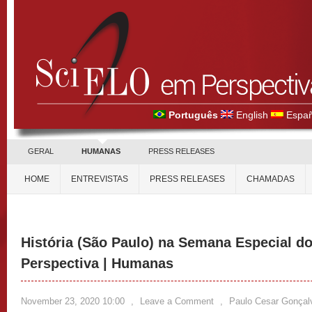
Português
English
Españ
GERAL
HUMANAS
PRESS RELEASES
HOME
ENTREVISTAS
PRESS RELEASES
CHAMADAS
História (São Paulo) na Semana Especial d
Perspectiva | Humanas
November 23, 2020 10:00
,
Leave a Comment
,
Paulo Cesar Gonçal