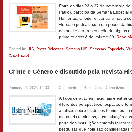
Entre os dias 23 a 27 de novembro de 2
Paulo), participa da Semana Especial 
Humanas. O leitor encontrará nesta se
vídeos e podcast com um pouco da histó
editorial e a apresentação de alguns 
primeiro dossiê do volume 39.
Read M
Posted in:
HIS
,
Press Releases
,
Semana HIS
,
Semanas Especiais
,
Ví
(São Paulo)
Crime e Gênero é discutido pela Revista His
January 23, 2020 14:00
,
2 Comments
,
Paulo Cesar Gonçalves
Artigos de autores nacionais e estran
diferentes perspectivas, espaços e tem
análises sobre os delitos femininos no
os papéis femininos, a constituição da
parte das instituições estatais foram
pesquisas que hoje são consideradas r