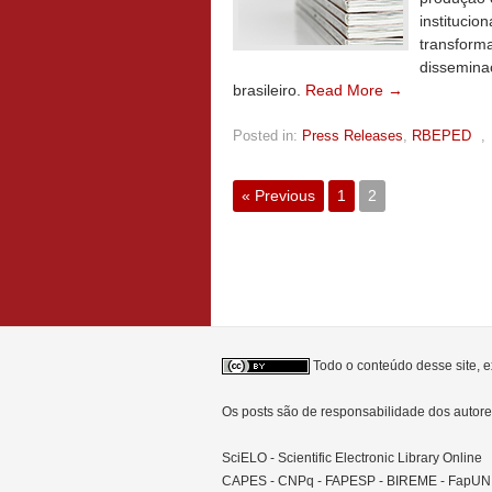
institucio
transforma
dissemina
brasileiro.
Read More →
Posted in:
Press Releases
,
RBEPED
,
« Previous
1
2
Todo o conteúdo desse site, e
Os posts são de responsabilidade dos auto
SciELO - Scientific Electronic Library Online
CAPES - CNPq - FAPESP - BIREME - FapU