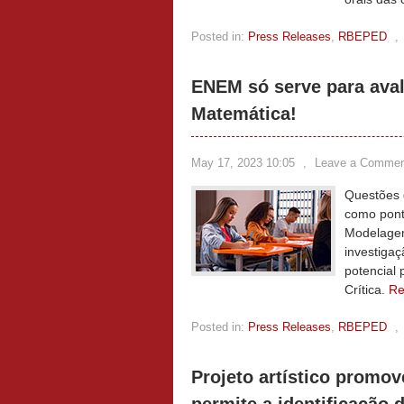
Posted in:
Press Releases
,
RBEPED
,
ENEM só serve para aval
Matemática!
May 17, 2023 10:05
,
Leave a Commen
Questões 
como pont
Modelagem
investiga
potencial
Crítica.
Re
Posted in:
Press Releases
,
RBEPED
,
Projeto artístico promo