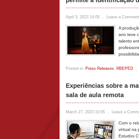
permite a identificação 
April 3, 2023 14:05
,
Leave a Commen
A produçã
ano teve c
talento en
professor
possibilid
Posted in:
Press Releases
,
RBEPED
,
Experiências sobre a ma
sala de aula remota
March 27, 2023 10:05
,
Leave a Comm
Com o rel
virtual na
Estudos Cu