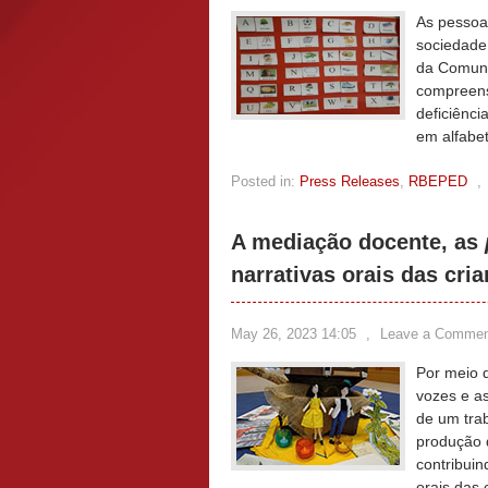
As pessoa
sociedade,
da Comuni
compreens
deficiênci
em alfabe
Posted in:
Press Releases
,
RBEPED
,
A mediação docente, as
narrativas orais das cri
May 26, 2023 14:05
,
Leave a Commen
Por meio d
vozes e as
de um trab
produção
contribuin
orais das 