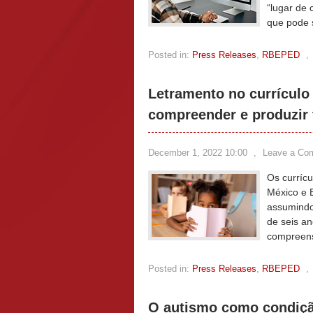
“lugar de 
que pode 
Posted in:
Press Releases
,
RBEPED
,
Letramento no currículo 
compreender e produzir 
December 1, 2022 10:00
,
Leave a Co
Os currícu
México e 
assumindo
de seis an
compreensã
Posted in:
Press Releases
,
RBEPED
,
O autismo como condiç