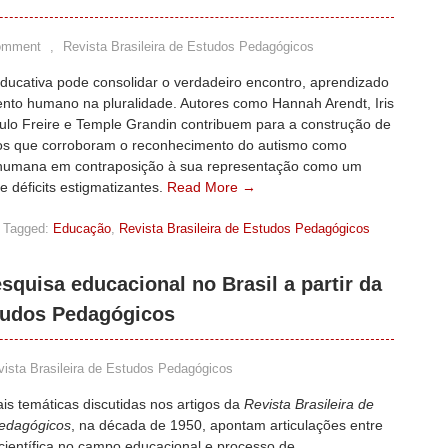
omment
,
Revista Brasileira de Estudos Pedagógicos
ducativa pode consolidar o verdadeiro encontro, aprendizado
ento humano na pluralidade. Autores como Hannah Arendt, Iris
ulo Freire e Temple Grandin contribuem para a construção de
s que corroboram o reconhecimento do autismo como
humana em contraposição à sua representação como um
e déficits estigmatizantes.
Read More →
Tagged:
Educação
,
Revista Brasileira de Estudos Pedagógicos
esquisa educacional no Brasil a partir da
studos Pedagógicos
vista Brasileira de Estudos Pedagógicos
ais temáticas discutidas nos artigos da
Revista Brasileira de
edagógicos
, na década de 1950, apontam articulações entre
científica no campo educacional e processo de