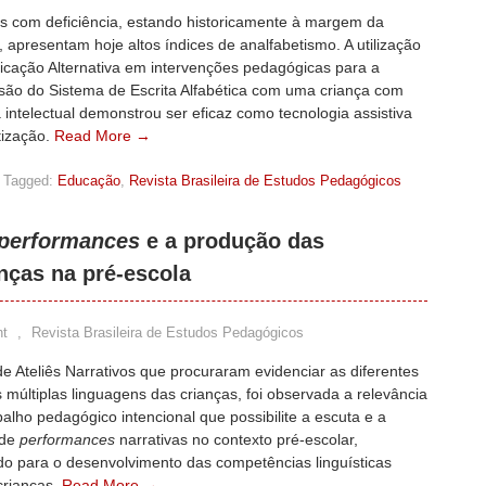
s com deficiência, estando historicamente à margem da
 apresentam hoje altos índices de analfabetismo. A utilização
cação Alternativa em intervenções pedagógicas para a
ão do Sistema de Escrita Alfabética com uma criança com
a intelectual demonstrou ser eficaz como tecnologia assistiva
tização.
Read More →
Tagged:
Educação
,
Revista Brasileira de Estudos Pedagógicos
performances
e a produção das
anças na pré-escola
t
,
Revista Brasileira de Estudos Pedagógicos
e Ateliês Narrativos que procuraram evidenciar as diferentes
 múltiplas linguagens das crianças, foi observada a relevância
alho pedagógico intencional que possibilite a escuta e a
 de
performances
narrativas no contexto pré-escolar,
do para o desenvolvimento das competências linguísticas
crianças.
Read More →