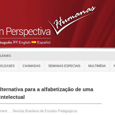
tuguês
English
Español
ELEASES
RELEASES
CHAMADAS
SEMANAS ESPECIAIS
MULTIMÍDIA
ternativa para a alfabetização de uma
intelectual
ment
,
Revista Brasileira de Estudos Pedagógicos