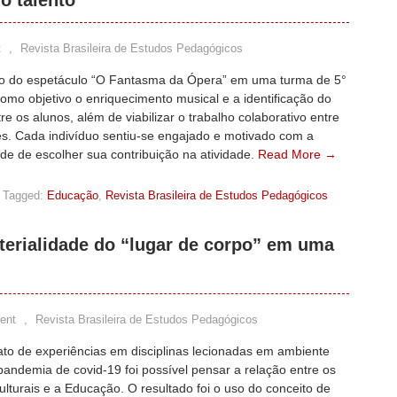
do talento
t
,
Revista Brasileira de Estudos Pedagógicos
o do espetáculo “O Fantasma da Ópera” em uma turma de 5°
omo objetivo o enriquecimento musical e a identificação do
tre os alunos, além de viabilizar o trabalho colaborativo entre
es. Cada indivíduo sentiu-se engajado e motivado com a
ade de escolher sua contribuição na atividade.
Read More →
Tagged:
Educação
,
Revista Brasileira de Estudos Pedagógicos
terialidade do “lugar de corpo” em uma
ent
,
Revista Brasileira de Estudos Pedagógicos
ato de experiências em disciplinas lecionadas em ambiente
 pandemia de covid-19 foi possível pensar a relação entre os
lturais e a Educação. O resultado foi o uso do conceito de