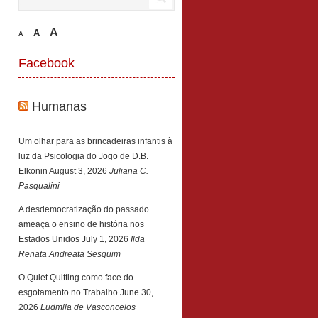
A
A
A
Facebook
Humanas
Um olhar para as brincadeiras infantis à
luz da Psicologia do Jogo de D.B.
Elkonin
August 3, 2026
Juliana C.
Pasqualini
A desdemocratização do passado
ameaça o ensino de história nos
Estados Unidos
July 1, 2026
Ilda
Renata Andreata Sesquim
O Quiet Quitting como face do
esgotamento no Trabalho
June 30,
2026
Ludmila de Vasconcelos