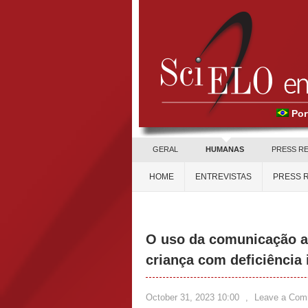
Por
GERAL
HUMANAS
PRESS R
HOME
ENTREVISTAS
PRESS 
O uso da comunicação al
criança com deficiência 
October 31, 2023 10:00
,
Leave a Com