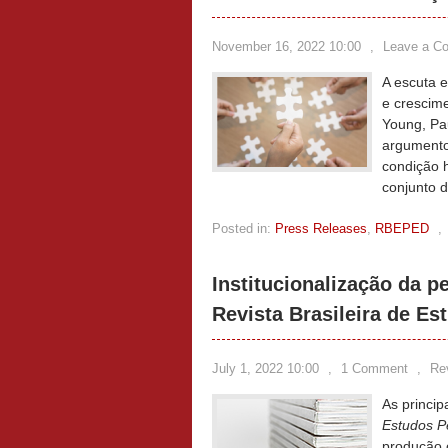
November 16, 2022 10:00
,
Leave a C
A escuta e
e crescim
Young, Pa
argumento
condição 
conjunto d
Posted in:
Press Releases
,
RBEPED
,
Institucionalização da p
Revista Brasileira de E
July 1, 2022 10:00
,
1 Comment
,
Re
As princip
Estudos P
produção 