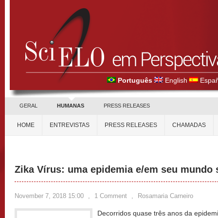
Português
English
Españ
GERAL
HUMANAS
PRESS RELEASES
HOME
ENTREVISTAS
PRESS RELEASES
CHAMADAS
Zika Vírus: uma epidemia e/em seu mundo 
November 7, 2018 15:00
,
1 Comment
,
Rosamaria Carneiro
Decorridos quase três anos da epidemia