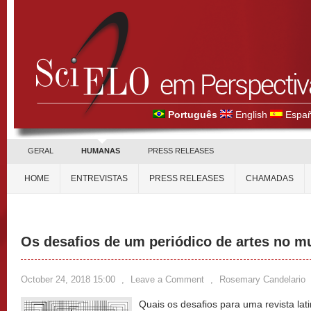
Português
English
Españ
GERAL
HUMANAS
PRESS RELEASES
HOME
ENTREVISTAS
PRESS RELEASES
CHAMADAS
Os desafios de um periódico de artes no 
October 24, 2018 15:00
,
Leave a Comment
,
Rosemary Candelario
Quais os desafios para uma revista la