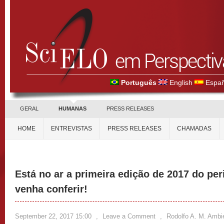
Português
English
Españ
GERAL
HUMANAS
PRESS RELEASES
HOME
ENTREVISTAS
PRESS RELEASES
CHAMADAS
Está no ar a primeira edição de 2017 do per
venha conferir!
September 22, 2017 15:00
,
Leave a Comment
,
Rodolfo A. M. Ambi