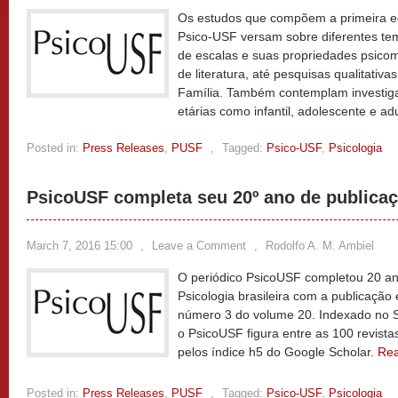
Os estudos que compõem a primeira ed
Psico-USF versam sobre diferentes te
de escalas e suas propriedades psicom
de literatura, até pesquisas qualitativ
Família. Também contemplam investiga
etárias como infantil, adolescente e ad
Posted in:
Press Releases
,
PUSF
,
Tagged:
Psico-USF
,
Psicologia
PsicoUSF completa seu 20º ano de publica
March 7, 2016 15:00
,
Leave a Comment
,
Rodolfo A. M. Ambiel
O periódico PsicoUSF completou 20 an
Psicologia brasileira com a publicaç
número 3 do volume 20. Indexado no 
o PsicoUSF figura entre as 100 revis
pelos índice h5 do Google Scholar.
Re
Posted in:
Press Releases
,
PUSF
,
Tagged:
Psico-USF
,
Psicologia