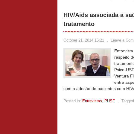
HIV/Aids associada a saú
tratamento
October 21, 2014 15:21
,
Leave a Com
Entrevist
respeito d
tratamento
Psico-USF
Ventura F
entre aspe
com a adesão de pacientes com HIV/A
Posted in:
Entrevistas
,
PUSF
,
Tagged