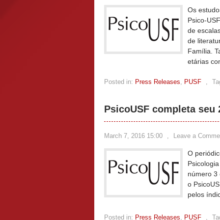
Os estudo
Psico-USF
de escala
de literat
Família. 
etárias co
Posted in:
Press Releases
,
PUSF
,
Ta
PsicoUSF completa seu 2
March 7, 2016 15:00
,
Leave a Comme
O periódi
Psicologi
número 3 
o PsicoUS
pelos índ
Posted in:
Press Releases
,
PUSF
,
Ta