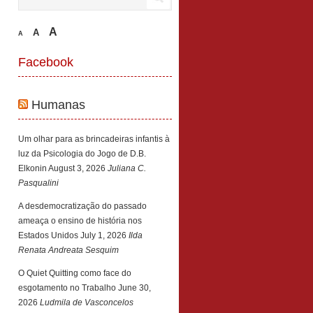
A
A
A
Facebook
Humanas
Um olhar para as brincadeiras infantis à
luz da Psicologia do Jogo de D.B.
Elkonin
August 3, 2026
Juliana C.
Pasqualini
A desdemocratização do passado
ameaça o ensino de história nos
Estados Unidos
July 1, 2026
Ilda
Renata Andreata Sesquim
O Quiet Quitting como face do
esgotamento no Trabalho
June 30,
2026
Ludmila de Vasconcelos