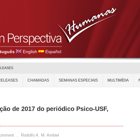
tuguês
English
Español
ELEASES
RELEASES
CHAMADAS
SEMANAS ESPECIAIS
MULTIMÍDIA
ição de 2017 do periódico Psico-USF,
Comment
,
Rodolfo A. M. Ambiel