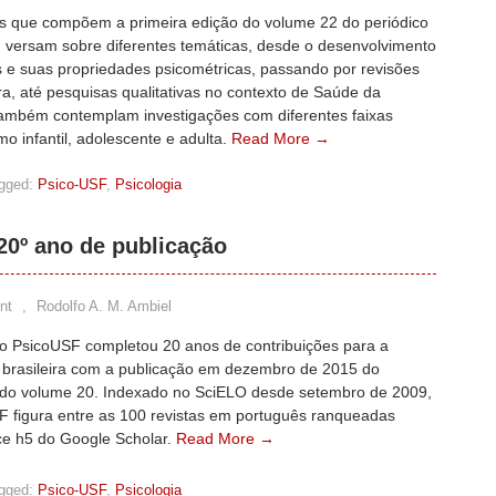
s que compõem a primeira edição do volume 22 do periódico
 versam sobre diferentes temáticas, desde o desenvolvimento
s e suas propriedades psicométricas, passando por revisões
ura, até pesquisas qualitativas no contexto de Saúde da
Também contemplam investigações com diferentes faixas
mo infantil, adolescente e adulta.
Read More →
gged:
Psico-USF
,
Psicologia
0º ano de publicação
nt
,
Rodolfo A. M. Ambiel
co PsicoUSF completou 20 anos de contribuições para a
a brasileira com a publicação em dezembro de 2015 do
do volume 20. Indexado no SciELO desde setembro de 2009,
F figura entre as 100 revistas em português ranqueadas
ice h5 do Google Scholar.
Read More →
gged:
Psico-USF
,
Psicologia