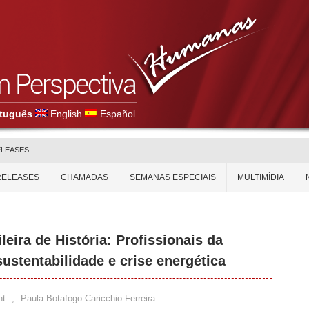
tuguês
English
Español
ELEASES
RELEASES
CHAMADAS
SEMANAS ESPECIAIS
MULTIMÍDIA
leira de História: Profissionais da
ustentabilidade e crise energética
nt
,
Paula Botafogo Caricchio Ferreira