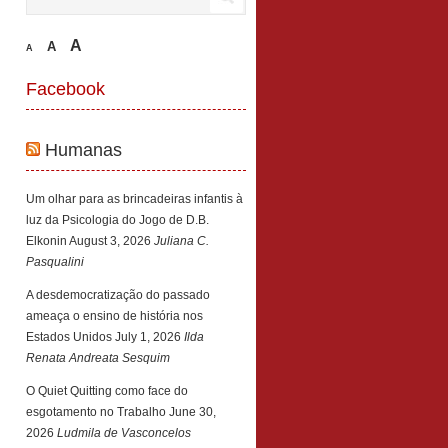
A
A
A
Facebook
Humanas
Um olhar para as brincadeiras infantis à
luz da Psicologia do Jogo de D.B.
Elkonin
August 3, 2026
Juliana C.
Pasqualini
A desdemocratização do passado
ameaça o ensino de história nos
Estados Unidos
July 1, 2026
Ilda
Renata Andreata Sesquim
O Quiet Quitting como face do
esgotamento no Trabalho
June 30,
2026
Ludmila de Vasconcelos