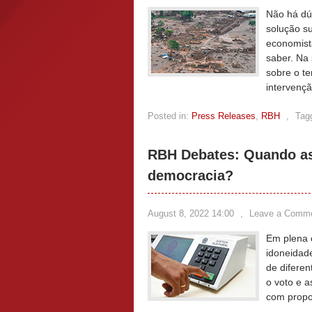
Não há dú
solução su
economista
saber. Na
sobre o t
intervençã
Posted in:
Press Releases
,
RBH
,
Tag
RBH Debates: Quando as 
democracia?
August 8, 2022 14:00
,
Leave a Comm
Em plena c
idoneidade
de diferen
o voto e a
com propos