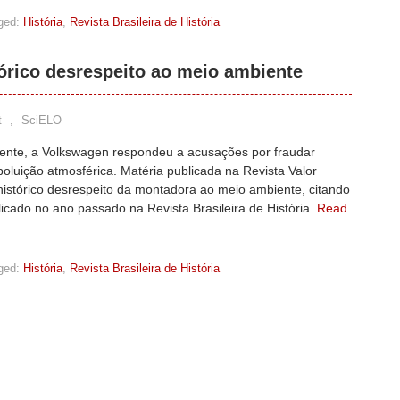
ged:
História
,
Revista Brasileira de História
órico desrespeito ao meio ambiente
t
,
SciELO
nte, a Volkswagen respondeu a acusações por fraudar
poluição atmosférica. Matéria publicada na Revista Valor
histórico desrespeito da montadora ao meio ambiente, citando
licado no ano passado na Revista Brasileira de História.
Read
ged:
História
,
Revista Brasileira de História