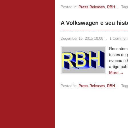
Posted in:
Press Releases
,
RBH
,
Tag
A Volkswagen e seu hist
December 16, 2015 10:00
,
1 Commen
Recenteme
testes de 
evocou o 
artigo pub
More →
Posted in:
Press Releases
,
RBH
,
Tag