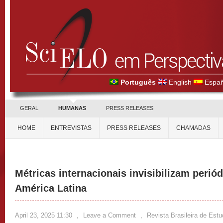
Português
English
Españ
GERAL
HUMANAS
PRESS RELEASES
HOME
ENTREVISTAS
PRESS RELEASES
CHAMADAS
Métricas internacionais invisibilizam perió
América Latina
April 23, 2025 11:30
,
Leave a Comment
,
Revista Brasileira de Est