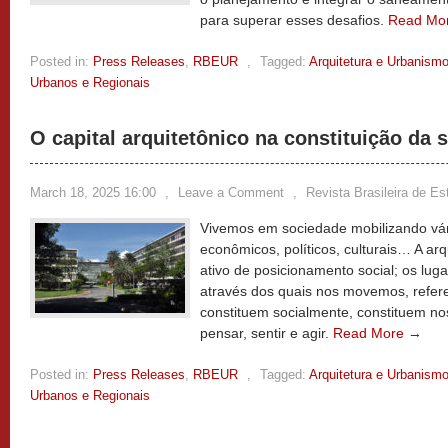
para superar esses desafios.
Read Mo
Posted in:
Press Releases
,
RBEUR
,
Tagged:
Arquitetura e Urbanism
Urbanos e Regionais
O capital arquitetônico na constituição da 
March 18, 2025 16:00
,
Leave a Comment
,
Revista Brasileira de E
Vivemos em sociedade mobilizando vári
econômicos, políticos, culturais… A a
ativo de posicionamento social; os lug
através dos quais nos movemos, refer
constituem socialmente, constituem nos
pensar, sentir e agir.
Read More →
Posted in:
Press Releases
,
RBEUR
,
Tagged:
Arquitetura e Urbanism
Urbanos e Regionais