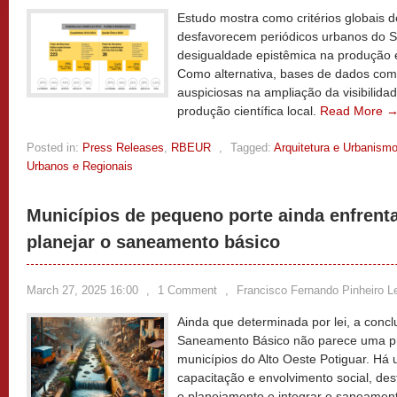
Estudo mostra como critérios globais de
desfavorecem periódicos urbanos do Su
desigualdade epistêmica na produção 
Como alternativa, bases de dados co
auspiciosas na ampliação da visibilid
produção científica local.
Read More 
Posted in:
Press Releases
,
RBEUR
,
Tagged:
Arquitetura e Urbanism
Urbanos e Regionais
Municípios de pequeno porte ainda enfrent
planejar o saneamento básico
March 27, 2025 16:00
,
1 Comment
,
Francisco Fernando Pinheiro Le
Ainda que determinada por lei, a conc
Saneamento Básico não parece uma pr
municípios do Alto Oeste Potiguar. Há 
capacitação e envolvimento social, des
o planejamento e integrar o saneamen