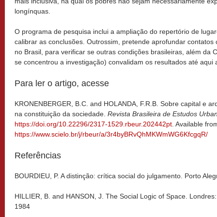
mais inclusiva, na qual os pobres não sejam necessariamente exp
longínquas.
O programa de pesquisa inclui a ampliação do repertório de lugar
calibrar as conclusões. Outrossim, pretende aprofundar contatos
no Brasil, para verificar se outras condições brasileiras, além da C
se concentrou a investigação) convalidam os resultados até aqui
Para ler o artigo, acesse
KRONENBERGER, B.C. and HOLANDA, F.R.B. Sobre capital e arquit
na constituição da sociedade.
Revista Brasileira de Estudos Urb
https://doi.org/10.22296/2317-1529.rbeur.202442pt
. Available fro
https://www.scielo.br/j/rbeur/a/3r4byBRvQhMKWmWG6KfcgqR/
Referências
BOURDIEU, P. A distinção: crítica social do julgamento. Porto Ale
HILLIER, B. and HANSON, J. The Social Logic of Space. Londres:
1984