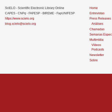
SciELO - Scientific Electronic Library Online
Home
CAPES - CNPq - FAPESP - BIREME - FapUNIFESP
Entrevistas
https://www.scielo.org
Press Releases
blog.scielo@scielo.org
Análises
Chamadas
Semanas Especi
Multimídia
Vídeos
Podcasts
Newsletter
Sobre