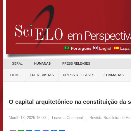
Português
English
Españ
GERAL
HUMANAS
PRESS RELEASES
HOME
ENTREVISTAS
PRESS RELEASES
CHAMADAS
O capital arquitetônico na constituição da 
March 18, 2025 16:00
,
Leave a Comment
,
Revista Brasileira de E