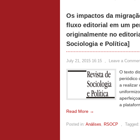
Os impactos da migraçã
fluxo editorial em um p
originalmente no editoria
Sociologia e Política]
July 21, 2015 16:15
,
Leave a Commen
O texto di
periódico 
a realizar
uniformiz
aperfeiço
a platafor
Read More →
Posted in:
Análises
,
RSOCP
,
Tagged: