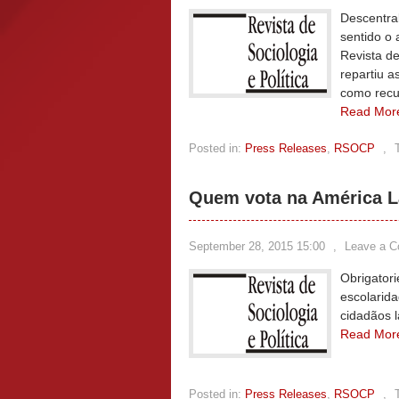
Descentral
sentido o 
Revista de
repartiu a
como recu
Read Mor
Posted in:
Press Releases
,
RSOCP
,
Quem vota na América L
September 28, 2015 15:00
,
Leave a 
Obrigatori
escolarid
cidadãos 
Read Mor
Posted in:
Press Releases
,
RSOCP
,