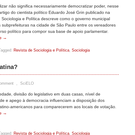
izar não significa necessariamente democratizar poder, nesse
artigo do cientista político Eduardo José Grin publicado na
 Sociologia e Política descreve como o governo municipal
s subprefeituras na cidade de São Paulo entre os vereadores
rso político para compor sua base de apoio parlamentar.
e →
Tagged:
Revista de Sociologia e Política
,
Sociologia
atina?
Comment
,
SciELO
edade, divisão do legislativo em duas casas, nível de
ade e apego à democracia influenciam a disposição dos
latino-americanos para comparecerem aos locais de votação.
e →
Tagged:
Revista de Sociologia e Política
,
Sociologia