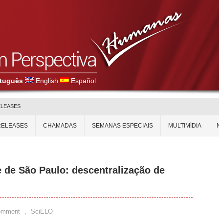
tuguês
English
Español
ELEASES
RELEASES
CHAMADAS
SEMANAS ESPECIAIS
MULTIMÍDIA
e de São Paulo: descentralização de
omment
,
SciELO