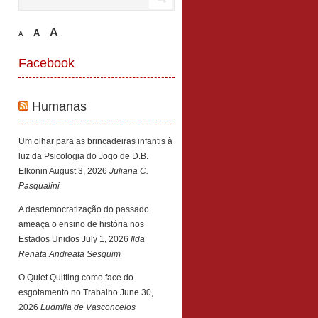
A
A
A
Facebook
Humanas
Um olhar para as brincadeiras infantis à
luz da Psicologia do Jogo de D.B.
Elkonin
August 3, 2026
Juliana C.
Pasqualini
A desdemocratização do passado
ameaça o ensino de história nos
Estados Unidos
July 1, 2026
Ilda
Renata Andreata Sesquim
O Quiet Quitting como face do
esgotamento no Trabalho
June 30,
2026
Ludmila de Vasconcelos