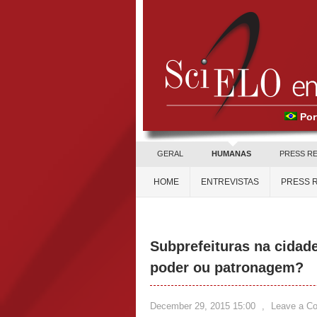
Por
GERAL
HUMANAS
PRESS R
HOME
ENTREVISTAS
PRESS 
Subprefeituras na cidad
poder ou patronagem?
December 29, 2015 15:00
,
Leave a C