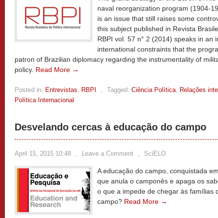
naval reorganization program (1904-191
is an issue that still raises some contr
this subject published in Revista Brasile
RBPI vol. 57 n° 2 (2014) speaks in an 
international constraints that the progr
patron of Brazilian diplomacy regarding the instrumentality of milit
policy.
Read More →
Posted in:
Entrevistas
,
RBPI
,
Tagged:
Ciência Política
,
Relações inte
Política Internacional
Desvelando cercas à educação do campo
April 15, 2015 10:48
,
Leave a Comment
,
SciELO
A educação do campo, conquistada em 
que anula o camponês e apaga os saber
o que a impede de chegar às famílias 
campo?
Read More →