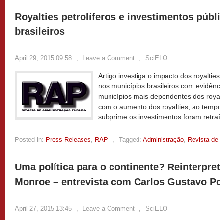
Royalties petrolíferos e investimentos púb
brasileiros
April 29, 2015 09:58
,
Leave a Comment
,
SciELO
Artigo investiga o impacto dos royaltie
nos municípios brasileiros com evidênc
municípios mais dependentes dos royal
com o aumento dos royalties, ao tempo
Posted in:
Press Releases
,
RAP
,
Tagged:
Administração
,
Revista de
Uma política para o continente? Reinterpre
Monroe – entrevista com Carlos Gustavo Po
April 27, 2015 13:45
,
Leave a Comment
,
SciELO