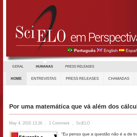
Português
English
Españ
GERAL
HUMANAS
PRESS RELEASES
HOME
ENTREVISTAS
PRESS RELEASES
CHAMADAS
Por uma matemática que vá além dos cálcu
May 4, 2015 13:26
,
1 Comment
,
SciELO
“Eu penso que a questão não é a de t