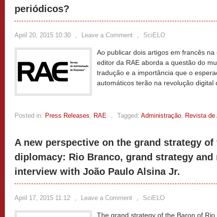
periódicos?
April 20, 2015 10:30
,
Leave a Comment
,
SciELO
Ao publicar dois artigos em francês na
editor da RAE aborda a questão do mul
tradução e a importância que o espera
automáticos terão na revolução digital
Posted in:
Press Releases
,
RAE
,
Tagged:
Administração
,
Revista de
A new perspective on the grand strategy of 
diplomacy: Rio Branco, grand strategy and
interview with João Paulo Alsina Jr.
April 17, 2015 11:12
,
Leave a Comment
,
SciELO
The grand strategy of the Baron of Rio 