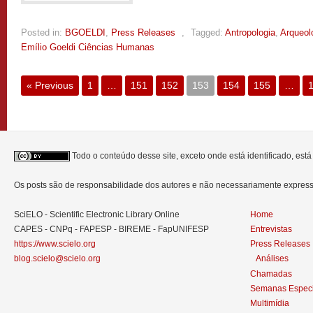
Posted in:
BGOELDI
,
Press Releases
,
Tagged:
Antropologia
,
Arqueol
Emílio Goeldi Ciências Humanas
« Previous
1
…
151
152
153
154
155
…
Todo o conteúdo desse site, exceto onde está identificado, est
Os posts são de responsabilidade dos autores e não necessariamente expre
SciELO - Scientific Electronic Library Online
Home
CAPES - CNPq - FAPESP - BIREME - FapUNIFESP
Entrevistas
https://www.scielo.org
Press Releases
blog.scielo@scielo.org
Análises
Chamadas
Semanas Especi
Multimídia