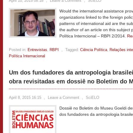
April 10, 2015 08:18
,
Leave a Comment
,
SciELO
Would the international assistance prov
organizations linked to the foreign poli
patterns of international aid are the su
the author of an article on this subject 
Política Interncional – RBPI 2/2014.
Re
Posted in:
Entrevistas
,
RBPI
,
Tagged:
Ciência Política
,
Relações inte
Política Internacional
Um dos fundadores da antropologia brasilei
obra revisitadas em dossiê no Boletim do 
April 8, 2015 16:15
,
Leave a Comment
,
SciELO
Dossiê no Boletim do Museu Goeldi des
dos fundadores da antropologia brasile