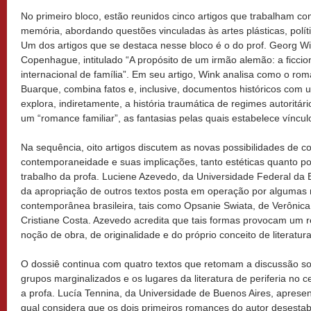
No primeiro bloco, estão reunidos cinco artigos que trabalham com
memória, abordando questões vinculadas às artes plásticas, políti
Um dos artigos que se destaca nesse bloco é o do prof. Georg W
Copenhague, intitulado “A propósito de um irmão alemão: a ficci
internacional de família”. Em seu artigo, Wink analisa como o r
Buarque, combina fatos e, inclusive, documentos históricos com
explora, indiretamente, a história traumática de regimes autoritár
um “romance familiar”, as fantasias pelas quais estabelece víncul
Na sequência, oito artigos discutem as novas possibilidades de co
contemporaneidade e suas implicações, tanto estéticas quanto po
trabalho da profa. Luciene Azevedo, da Universidade Federal da B
da apropriação de outros textos posta em operação por algumas na
contemporânea brasileira, tais como Opsanie Swiata, de Verônica S
Cristiane Costa. Azevedo acredita que tais formas provocam um 
noção de obra, de originalidade e do próprio conceito de literatura
O dossiê continua com quatro textos que retomam a discussão s
grupos marginalizados e os lugares da literatura de periferia no c
a profa. Lucía Tennina, da Universidade de Buenos Aires, aprese
qual considera que os dois primeiros romances do autor desestabi