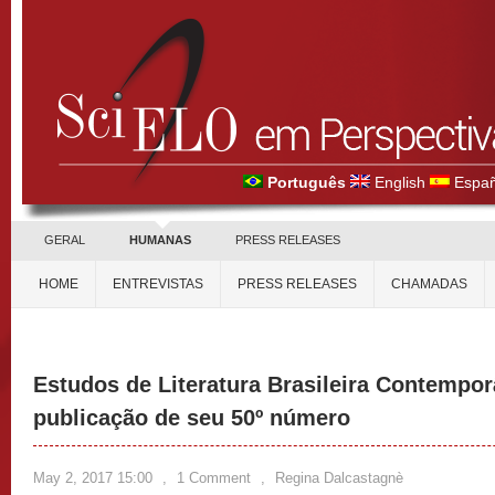
Português
English
Españ
GERAL
HUMANAS
PRESS RELEASES
HOME
ENTREVISTAS
PRESS RELEASES
CHAMADAS
Estudos de Literatura Brasileira Contemp
publicação de seu 50º número
May 2, 2017 15:00
,
1 Comment
,
Regina Dalcastagnè