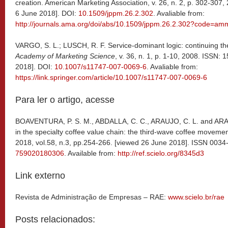
creation. American Marketing Association, v. 26, n. 2, p. 302-307
6 June 2018]. DOI:
10.1509/jppm.26.2.302
. Avaliable from:
http://journals.ama.org/doi/abs/10.1509/jppm.26.2.302?code=amm
VARGO, S. L.; LUSCH, R. F. Service-dominant logic: continuing th
Academy of Marketing Science
, v. 36, n. 1, p. 1-10, 2008. ISSN:
2018]. DOI:
10.1007/s11747-007-0069-6
. Avaliable from:
https://link.springer.com/article/10.1007/s11747-007-0069-6
Para ler o artigo, acesse
BOAVENTURA, P. S. M., ABDALLA, C. C., ARAUJO, C. L. and ARAK
in the specialty coffee value chain: the third-wave coffee movemen
2018, vol.58, n.3, pp.254-266. [viewed 26 June 2018]. ISSN 003
759020180306
. Available from:
http://ref.scielo.org/8345d3
Link externo
Revista de Administração de Empresas – RAE:
www.scielo.br/rae
Posts relacionados: