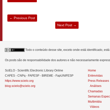
←
Previous Post
Next Post
→
Todo o conteúdo desse site, exceto onde está identificado, est
Os posts são de responsabilidade dos autores e não necessariamente expre
SciELO - Scientific Electronic Library Online
Home
CAPES - CNPq - FAPESP - BIREME - FapUNIFESP
Entrevistas
https://www.scielo.org
Press Releases
blog.scielo@scielo.org
Análises
Chamadas
Semanas Especi
Multimídia
Vídeos