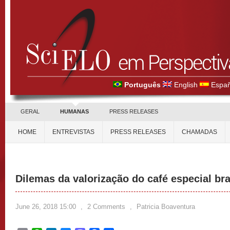
Português
English
Españ
GERAL
HUMANAS
PRESS RELEASES
HOME
ENTREVISTAS
PRESS RELEASES
CHAMADAS
Dilemas da valorização do café especial bra
June 26, 2018 15:00
,
2 Comments
,
Patricia Boaventura