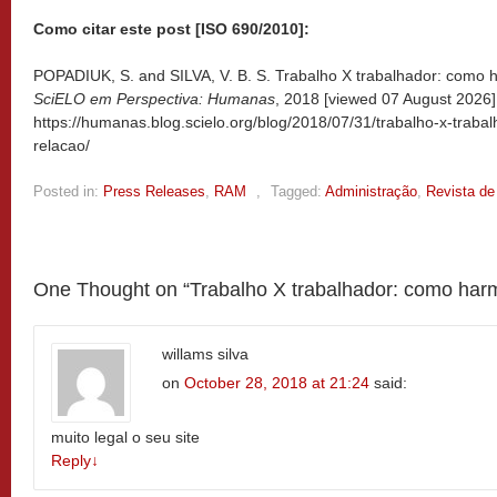
Como citar este post [ISO 690/2010]:
POPADIUK, S. and SILVA, V. B. S. Trabalho X trabalhador: como h
SciELO em Perspectiva: Humanas
, 2018 [viewed
07 August 2026].
https://humanas.blog.scielo.org/blog/2018/07/31/trabalho-x-trab
relacao/
Posted in:
Press Releases
,
RAM
,
Tagged:
Administração
,
Revista de
One Thought on “
Trabalho X trabalhador: como har
willams silva
on
October 28, 2018 at 21:24
said:
muito legal o seu site
Reply
↓