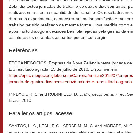
Como exemplo disso, uma notícia recente (ÉPOCA NEGÓCIOS, 2
Zelândia testou jornadas de trabalho de quatro dias semanais, pa
realizassem a mesma quantidade de trabalho. Os resultados most
durante o experimento, demonstraram maior satisfação e menor n
trabalho ter sido realizado da mesma forma. Uma medida como es
após muito diálogo e decisões bem planejadas pela gestão da 
os interesses de ambas as partes podem convergir.
Referências
ÉPOCA NEGÓCIOS. Empresa da Nova Zelândia testa jornada de qu
E o resultado agrada. 19 de julho de 2018. Disponível em:
https://epocanegocios.globo.com/Carreira/noticia/2018/07/empres
jornada-de-quatro-dias-sem-reduzir-salario-e-o-resultado-agrada
PINDYCK, R. S. and RUBINFELD, D. L.
Microeconomia
. 7. ed. S
Brasil, 2010.
Para ler os artigos, acesse
SANTOS, L. S., LEAL, F. G., SERAFIM, M. C. and MORAES, M. C. 
administration: a discussion on rationality and parenthetical attitud