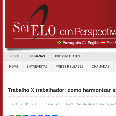
Português
English
Españ
GERAL
HUMANAS
PRESS RELEASES
HOME
ENTREVISTAS
PRESS RELEASES
CHAMADAS
Trabalho X trabalhador: como harmonizar e
July 31, 2018 15:00
,
1 Comment
,
RAM. Revista de Administração