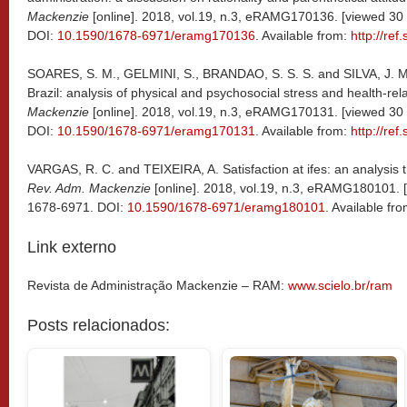
Mackenzie
[online]. 2018, vol.19, n.3, eRAMG170136. [viewed 30
DOI:
10.1590/1678-6971/eramg170136
. Available from:
http://ref
SOARES, S. M., GELMINI, S., BRANDAO, S. S. S. and SILVA, J. M.
Brazil: analysis of physical and psychosocial stress and health-rela
Mackenzie
[online]. 2018, vol.19, n.3, eRAMG170131. [viewed 30
DOI:
10.1590/1678-6971/eramg170131
. Available from:
http://ref
VARGAS, R. C. and TEIXEIRA, A. Satisfaction at ifes: an analysis
Rev. Adm. Mackenzie
[online]. 2018, vol.19, n.3, eRAMG180101. 
1678-6971. DOI:
10.1590/1678-6971/eramg180101
. Available fro
Link externo
Revista de Administração Mackenzie – RAM:
www.scielo.br/ram
Posts relacionados: