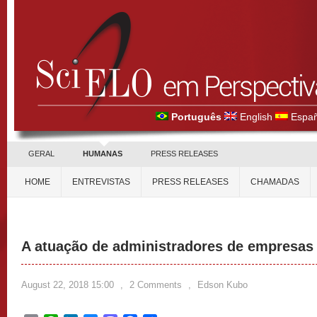
Português
English
Españ
GERAL
HUMANAS
PRESS RELEASES
HOME
ENTREVISTAS
PRESS RELEASES
CHAMADAS
A atuação de administradores de empresas
August 22, 2018 15:00
,
2 Comments
,
Edson Kubo