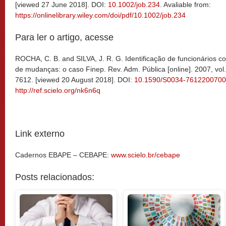
[viewed 27 June 2018]. DOI:
10.1002/job.234
. Avaliable from:
https://onlinelibrary.wiley.com/doi/pdf/10.1002/job.234
Para ler o artigo, acesse
ROCHA, C. B. and SILVA, J. R. G. Identificação de funcionários 
de mudanças: o caso Finep. Rev. Adm. Pública [online]. 2007, vol
7612. [viewed 20 August 2018]. DOI:
10.1590/S0034-761220070
http://ref.scielo.org/nk6n6q
Link externo
Cadernos EBAPE – CEBAPE:
www.scielo.br/cebape
Posts relacionados: