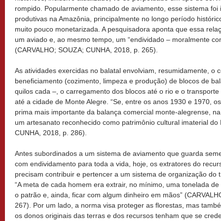
rompido. Popularmente chamado de aviamento, esse sistema foi 
produtivas na Amazônia, principalmente no longo período históric
muito pouco monetarizada. A pesquisadora aponta que essa relaç
um aviado e, ao mesmo tempo, um “endividado – moralmente co
(CARVALHO; SOUZA; CUNHA, 2018, p. 265).
As atividades exercidas no balatal envolviam, resumidamente, o c
beneficiamento (cozimento, limpeza e produção) de blocos de ba
quilos cada –, o carregamento dos blocos até o rio e o transporte de
até a cidade de Monte Alegre. “Se, entre os anos 1930 e 1970, os
prima mais importante da balança comercial monte-alegrense, na 
um artesanato reconhecido como patrimônio cultural imaterial 
CUNHA, 2018, p. 286).
Antes subordinados a um sistema de aviamento que guarda seme
com endividamento para toda a vida, hoje, os extratores do recu
precisam contribuir e pertencer a um sistema de organização do t
“A meta de cada homem era extrair, no mínimo, uma tonelada de l
o patrão e, ainda, ficar com algum dinheiro em mãos” (CARVAL
267). Por um lado, a norma visa proteger as florestas, mas tamb
os donos originais das terras e dos recursos tenham que se credenc