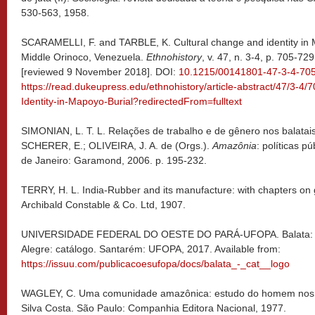
530-563, 1958.
SCARAMELLI, F. and TARBLE, K. Cultural change and identity in M
Middle Orinoco, Venezuela.
Ethnohistory
, v. 47, n. 3-4, p. 705-7
[reviewed 9 November 2018]. DOI:
10.1215/00141801-47-3-4-70
https://read.dukeupress.edu/ethnohistory/article-abstract/47/3-4
Identity-in-Mapoyo-Burial?redirectedFrom=fulltext
SIMONIAN, L. T. L. Relações de trabalho e de gênero nos balatais
SCHERER, E.; OLIVEIRA, J. A. de (Orgs.).
Amazônia
: políticas pú
de Janeiro: Garamond, 2006. p. 195-232.
TERRY, H. L. India-Rubber and its manufacture: with chapters on
Archibald Constable & Co. Ltd, 1907.
UNIVERSIDADE FEDERAL DO OESTE DO PARÁ-UFOPA. Balata: na
Alegre: catálogo. Santarém: UFOPA, 2017. Available from:
https://issuu.com/publicacoesufopa/docs/balata_-_cat__logo
WAGLEY, C. Uma comunidade amazônica: estudo do homem nos tr
Silva Costa. São Paulo: Companhia Editora Nacional, 1977.