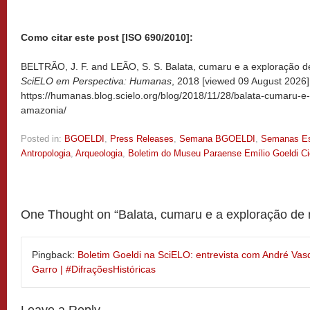
Como citar este post [ISO 690/2010]:
BELTRÃO, J. F. and LEÃO, S. S. Balata, cumaru e a exploração de
SciELO em Perspectiva: Humanas
, 2018 [viewed
09 August 2026].
https://humanas.blog.scielo.org/blog/2018/11/28/balata-cumaru-e
amazonia/
Posted in:
BGOELDI
,
Press Releases
,
Semana BGOELDI
,
Semanas Es
Antropologia
,
Arqueologia
,
Boletim do Museu Paraense Emílio Goeldi C
One Thought on “
Balata, cumaru e a exploração de
Pingback:
Boletim Goeldi na SciELO: entrevista com André Vasq
Garro | #DifraçõesHistóricas