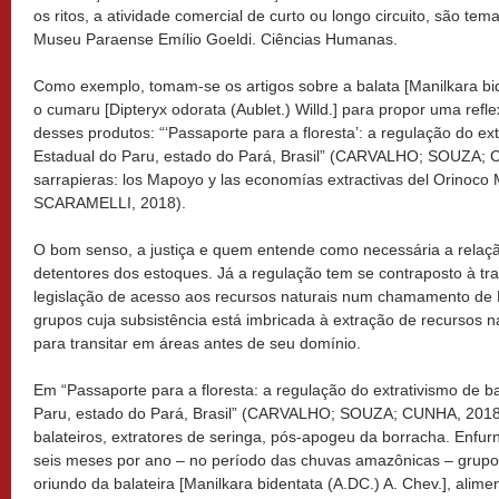
os ritos, a atividade comercial de curto ou longo circuito, são te
Museu Paraense Emílio Goeldi. Ciências Humanas.
Como exemplo, tomam-se os artigos sobre a balata [Manilkara bid
o cumaru [Dipteryx odorata (Aublet.) Willd.] para propor uma refl
desses produtos: “‘Passaporte para a floresta’: a regulação do ext
Estadual do Paru, estado do Pará, Brasil” (CARVALHO; SOUZA; 
sarrapieras: los Mapoyo y las economías extractivas del Orino
SCARAMELLI, 2018).
O bom senso, a justiça e quem entende como necessária a relaç
detentores dos estoques. Já a regulação tem se contraposto à tra
legislação de acesso aos recursos naturais num chamamento de E
grupos cuja subsistência está imbricada à extração de recursos na
para transitar em áreas antes de seu domínio.
Em “Passaporte para a floresta: a regulação do extrativismo de b
Paru, estado do Pará, Brasil” (CARVALHO; SOUZA; CUNHA, 2018)
balateiros, extratores de seringa, pós-apogeu da borracha. Enfu
seis meses por ano – no período das chuvas amazônicas – grupo
oriundo da balateira [Manilkara bidentata (A.DC.) A. Chev.], al