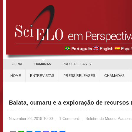
Português
English
Españ
GERAL
HUMANAS
PRESS RELEASES
HOME
ENTREVISTAS
PRESS RELEASES
CHAMADAS
Balata, cumaru e a exploração de recursos
November 28, 2018 10:00
,
1 Comment
,
Boletim do Museu Paraens