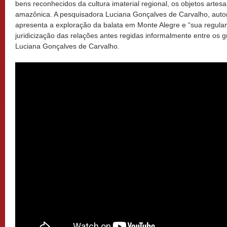
bens reconhecidos da cultura imaterial regional, os objetos artesa
amazônica. A pesquisadora Luciana Gonçalves de Carvalho, autora
apresenta a exploração da balata em Monte Alegre e “sua regula
juridicização das relações antes regidas informalmente entre os g
Luciana Gonçalves de Carvalho.