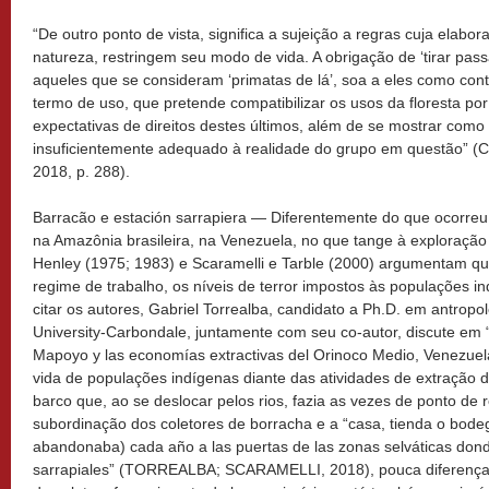
“De outro ponto de vista, significa a sujeição a regras cuja elabo
natureza, restringem seu modo de vida. A obrigação de ‘tirar passa
aqueles que se consideram ‘primatas de lá’, soa a eles como co
termo de uso, que pretende compatibilizar os usos da floresta por
expectativas de direitos destes últimos, além de se mostrar com
insuficientemente adequado à realidade do grupo em questão
2018, p. 288).
Barracão e estación sarrapiera — Diferentemente do que ocorreu
na Amazônia brasileira, na Venezuela, no que tange à exploraçã
Henley (1975; 1983) e Scaramelli e Tarble (2000) argumentam que
regime de trabalho, os níveis de terror impostos às populações i
citar os autores, Gabriel Torrealba, candidato a Ph.D. em antropolo
University-Carbondale, juntamente com seu co-autor, discute em “
Mapoyo y las economías extractivas del Orinoco Medio, Venezuel
vida de populações indígenas diante das atividades de extração d
barco que, ao se deslocar pelos rios, fazia as vezes de ponto de 
subordinação dos coletores de borracha e a “casa, tienda o bode
abandonaba) cada año a las puertas de las zonas selváticas don
sarrapiales” (TORREALBA; SCARAMELLI, 2018), pouca diferença 