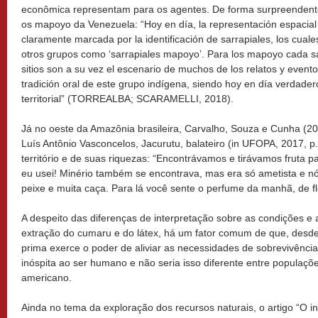
econômica representam para os agentes. De forma surpreendent
os mapoyo da Venezuela: “Hoy en día, la representación espacial 
claramente marcada por la identificación de sarrapiales, los cual
otros grupos como ‘sarrapiales mapoyo’. Para los mapoyo cada s
sitios son a su vez el escenario de muchos de los relatos y event
tradición oral de este grupo indígena, siendo hoy en día verdade
territorial” (TORREALBA; SCARAMELLI, 2018).
Já no oeste da Amazônia brasileira, Carvalho, Souza e Cunha (
Luís Antônio Vasconcelos, Jacurutu, balateiro (in UFOPA, 2017, p.
território e de suas riquezas: “Encontrávamos e tirávamos fruta pa
eu usei! Minério também se encontrava, mas era só ametista e nó
peixe e muita caça. Para lá você sente o perfume da manhã, de f
A despeito das diferenças de interpretação sobre as condições e 
extração do cumaru e do látex, há um fator comum de que, desde
prima exerce o poder de aliviar as necessidades de sobrevivênc
inóspita ao ser humano e não seria isso diferente entre populaçõ
americano.
Ainda no tema da exploração dos recursos naturais, o artigo “O i