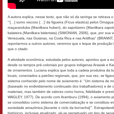
A autora explica, nesse texto, que não só da seringa se retirava o
“’[…] sumo viscoso […]’ da figueira (Ficus elastica) pelos Omag
maçaranduba (Manilkara huberi), do sapotizeiro (Manilkara zapot
balateira (Manilkara bidentata) (SIMONIAN, 2006), que, por sua v
Venezuela, nas Guianas, na Costa Rica e nas Antilhas” (BRANNT
reportarmos a outros autores, veremos que o leque de produção 
que o citado.
A atividade econômica, estudada pelos autores, apontou que a ex
desde os tempos pré-coloniais por grupos indígenas Arawak e Kar
de ornamentos. Luciana explica que toda a cadeia produtiva da b
locais, conectados a patrões regionais, que, por sua vez, se liga
sistema conhecido pelo nome de aviamento é: “Um sistema de m
(baseado no endividamento continuado dos trabalhadores) e de 
materiais, mas também de valores como honra, fidelidade e pres
WAGLEY, 1977). De acordo com Aramburu (1994), o aviamento pra
se consolidou como sistema de comercialização e se constituiu e
sociedade amazônica [durante o ciclo da borracha]’”. Extrapoland
históricos, inclusive atualizado, vê-se perpetuado um tipo de serv