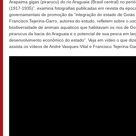
Arapaima gigas (pirarucu) do rio Araguaia (Brasil central) no per
(1917-1935)”, examina fotografias publicadas em revista da époc
governamentais de promoção da “integração do estado de Goiás a
Francisco Tejerina-Garro, autores do estudo, refletem sobre o us
biodiversidade de animais aquáticos que habitavam os rios de Go
pirarucus da bacia do Araguaia e o potencial de sua pesca em lar
desenvolvimento econômico do estado”. Veja em vídeo o que dize
assista os vídeos de André Vasques-Vital e Francisco Tejerina-Ga