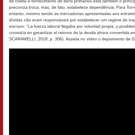
de coleta e fornecimento de bens primários está também o princí
preconiza troca, mas, de fato, estabelece dependência. Para Torr
entanto, mesmo sendo as mercadorias apresentadas aos extrativis
dívidas não eram responsáveis por estabelecer um regime de tra
escravo: “La fuerza laboral llegaba por voluntad propia, y posible
consistía en garantizar el retorno de la deuda ahora convertida
SCARAMELLI, 2018, p. 306). Assista no vídeo o depoimento de Ga