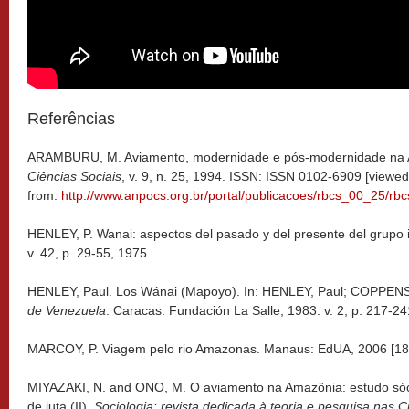
Referências
ARAMBURU, M. Aviamento, modernidade e pós-modernidade na
Ciências Sociais
, v. 9, n. 25, 1994. ISSN: ISSN 0102-6909 [viewe
from:
http://www.anpocs.org.br/portal/publicacoes/rbcs_00_25/rb
HENLEY, P. Wanai: aspectos del pasado y del presente del grup
v. 42, p. 29-55, 1975.
HENLEY, Paul. Los Wánai (Mapoyo). In: HENLEY, Paul; COPPENS,
de Venezuela
. Caracas: Fundación La Salle, 1983. v. 2, p. 217-24
MARCOY, P. Viagem pelo rio Amazonas. Manaus: EdUA, 2006 [18
MIYAZAKI, N. and ONO, M. O aviamento na Amazônia: estudo só
de juta (II).
Sociologia: revista dedicada à teoria e pesquisa nas C