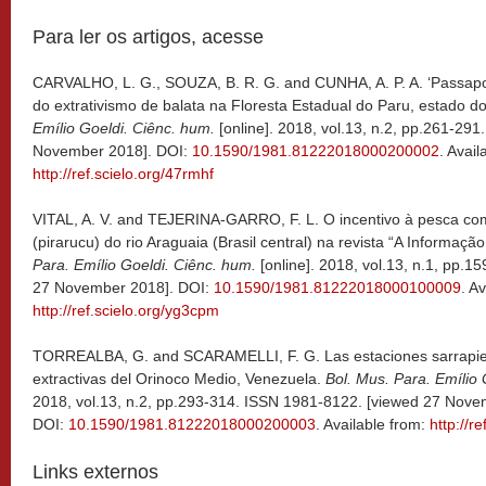
Para ler os artigos, acesse
CARVALHO, L. G., SOUZA, B. R. G. and CUNHA, A. P. A.
‘Passapor
do extrativismo de balata na Floresta Estadual do Paru, estado do 
Emílio Goeldi. Ciênc. hum.
[online]. 2018, vol.13, n.2, pp.261-29
November 2018]. DOI:
10.1590/1981.81222018000200002
. Avail
http://ref.scielo.org/47rmhf
VITAL, A. V. and TEJERINA-GARRO, F. L.
O incentivo à pesca co
(pirarucu) do rio Araguaia (Brasil central) na revista “A Informaç
Para. Emílio Goeldi. Ciênc. hum.
[online]. 2018, vol.13, n.1, pp.
27 November 2018]. DOI:
10.1590/1981.81222018000100009
. A
http://ref.scielo.org/yg3cpm
TORREALBA, G. and SCARAMELLI, F. G.
Las estaciones sarrapi
extractivas del Orinoco Medio, Venezuela.
Bol. Mus. Para. Emílio 
2018, vol.13, n.2, pp.293-314. ISSN 1981-8122. [viewed 27 Nove
DOI:
10.1590/1981.81222018000200003
. Available from:
http://r
Links externos