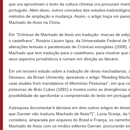
que ora aproximam o texto da cultura chinesa ora procuram mante
português. Além disso, outros conceitos dos estudos tradutológi
métodos de ampliação e mudança. Assim, o artigo traça um pano
Machado de Assis na China.
Em “Crônicas de Machado de Assis em tradução: marcas de ediçõ
o castelhano”, Rosário Lázaro Igoa, da Universidade Federal de S
alterações textuais e paratextuais de
Crónicas escogidas
(2008), 
Machado que tem tradução para o castelhano, para mostrar que 
seus aspectos jornalísticos e rumam em direção ao literário.
Em um terceiro estudo sobre a tradução de obras machadianas,
Deveaux, da Brown University, apresenta o artigo “Reading Macha
case studies from translations of
Memórias Póstumas
“, em que c
póstumas de Brás Cubas
(1881) e mostra como as divergências e
possibilidade de aprofundar a compreensão do texto em portuguê
A pesquisa documental é decisiva em dois outros artigos do dossi
que Garnier não traduziu Machado de Assis?)”, Lúcia Granja, da U
considera, amparada por arquivos do Brasil e França, os caminh
Machado de Assis com os irmãos editores Garnier, procurando en