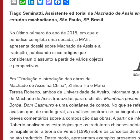
Email
WhatsApp
LinkedIn
Bluesky
Mastodon
Facebook
Share
Tiago Seminatti, Assistente editorial da
Machado de Assis em
estudos machadianos, São Paulo, SP, Brasil
No último número do ano de 2018, em que o
periódico completa uma década, a MAEL
apresenta dossiê sobre Machado de Assis e a
tradução, publicando cinco artigos que
consideram o assunto a partir de vários objetos
e perspectivas.
Em “Tradução e introdução das obras de
Machado de Assis na China”, Zhihua Hu e Maria
Teresa Roberto, ambos da Universidade de Aveiro, informam que
de Machado de Assis traduzidas para o chinês:
Memórias póstum
Borba
,
Dom Casmurro
e uma coletânea de contos. No que se refere
avaliam que, de modo geral, as análises centram-se na biografia
breves comentários sobre a composição das obras. A partir de i
Roberto analisam as estratégias que os tradutores chineses ado
principalmente, a teoria de Venuti (1995) sobre os conceitos de 
no ato tradutório. Deste modo, apresentam exemplos presentes 