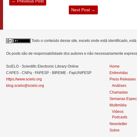
←
Previous Post
Next Post
→
Todo o conteúdo desse site, exceto onde está identificado, est
Os posts são de responsabilidade dos autores e não necessariamente expre
SciELO - Scientific Electronic Library Online
Home
CAPES - CNPq - FAPESP - BIREME - FapUNIFESP
Entrevistas
https://www.scielo.org
Press Releases
blog.scielo@scielo.org
Análises
Chamadas
Semanas Especi
Multimídia
Vídeos
Podcasts
Newsletter
Sobre