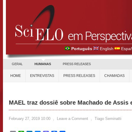
Português
English
Españ
GERAL
HUMANAS
PRESS RELEASES
HOME
ENTREVISTAS
PRESS RELEASES
CHAMADAS
MAEL traz dossiê sobre Machado de Assis e
February 27, 2019 10:00
,
Leave a Comment
,
Tiago Seminatti