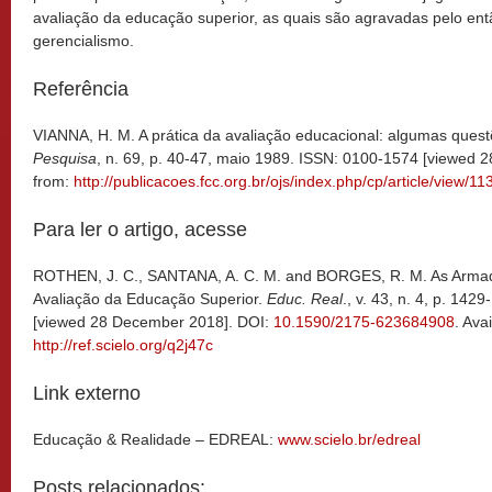
avaliação da educação superior, as quais são agravadas pelo ent
gerencialismo.
Referência
VIANNA, H. M. A prática da avaliação educacional: algumas ques
Pesquisa
, n. 69, p. 40-47, maio 1989. ISSN: 0100-1574 [viewed 
from:
http://publicacoes.fcc.org.br/ojs/index.php/cp/article/view/1
Para ler o artigo, acesse
ROTHEN, J. C., SANTANA, A. C. M. and BORGES, R. M. As Armadi
Avaliação da Educação Superior.
Educ.
Real
., v. 43, n. 4, p. 14
[viewed 28 December 2018]. DOI:
10.1590/2175-623684908
. Ava
http://ref.scielo.org/q2j47c
Link externo
Educação & Realidade – EDREAL:
www.scielo.br/edreal
Posts relacionados: