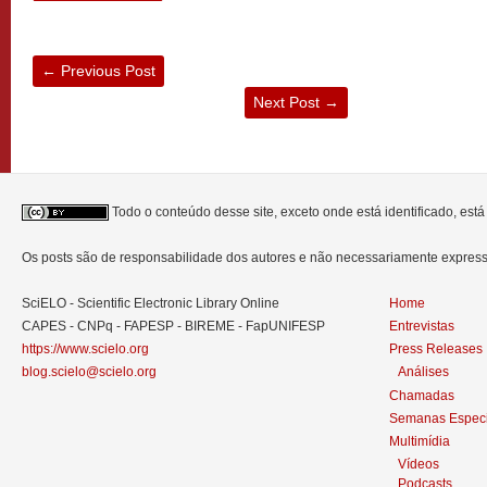
←
Previous Post
Next Post
→
Todo o conteúdo desse site, exceto onde está identificado, est
Os posts são de responsabilidade dos autores e não necessariamente expre
SciELO - Scientific Electronic Library Online
Home
CAPES - CNPq - FAPESP - BIREME - FapUNIFESP
Entrevistas
https://www.scielo.org
Press Releases
blog.scielo@scielo.org
Análises
Chamadas
Semanas Especi
Multimídia
Vídeos
Podcasts