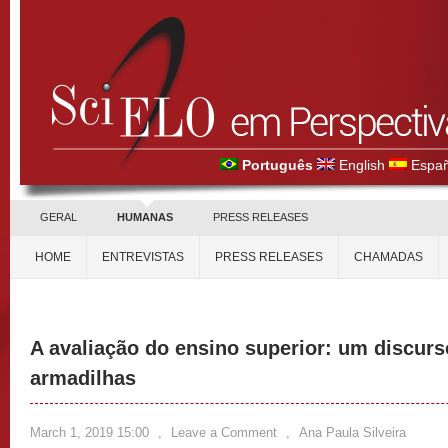
Português
English
Españ
GERAL
HUMANAS
PRESS RELEASES
HOME
ENTREVISTAS
PRESS RELEASES
CHAMADAS
A avaliação do ensino superior: um discurs
armadilhas
March 1, 2019 15:00
,
Leave a Comment
,
Ana Paula Silveira