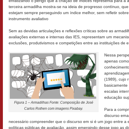
enfatizando o perigo que a criação de índices representa para a a
terceira armadilha mostra-se na ideia de progresso contínuo, que 
estejam sempre perseguindo um índice melhor, sem refletir sobre
instrumento avaliativo
Sem as devidas articulações e reflexões críticas sobre as armad
avaliações externas e internas das IES, representam um mecani
exclusões, produtivismos e competições entre as instituições de e
Nessa perspe
apenas como 
conheciment
aprendizagem
(1989), cujo 
basicamente 
escalas inter
educação sup
Figura 1 – Armadilhas Fonte: Composição de José
Carlos Rothen com imagens Pixabay.
Para a compr
discurso eman
necessário compreender que o discurso em si é um jogo entre a es
políticas públicas de avaliação, assim emergindo desse jogo as d