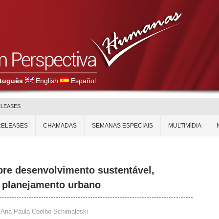
tuguês
English
Español
ELEASES
RELEASES
CHAMADAS
SEMANAS ESPECIAIS
MULTIMÍDIA
bre desenvolvimento sustentável,
e planejamento urbano
Ana Paula Coelho Schimaleski