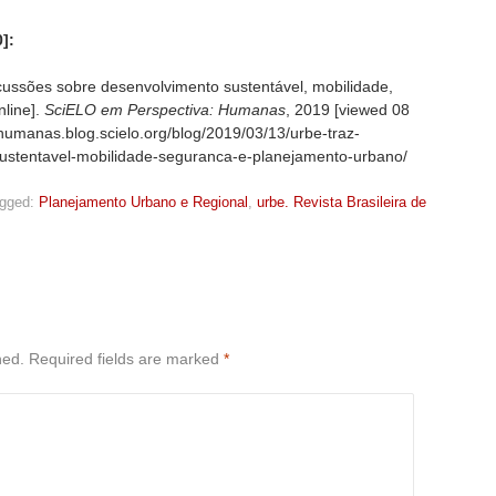
]:
cussões sobre desenvolvimento sustentável, mobilidade,
line].
SciELO em Perspectiva: Humanas
, 2019 [viewed
08
/humanas.blog.scielo.org/blog/2019/03/13/urbe-traz-
ustentavel-mobilidade-seguranca-e-planejamento-urbano/
gged:
Planejamento Urbano e Regional
,
urbe. Revista Brasileira de
hed.
Required fields are marked
*