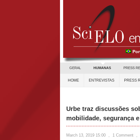
Por
GERAL
HUMANAS
PRESS R
HOME
ENTREVISTAS
PRESS 
Urbe traz discussões so
mobilidade, segurança 
March 13, 2019 15:00
,
1 Comment
,