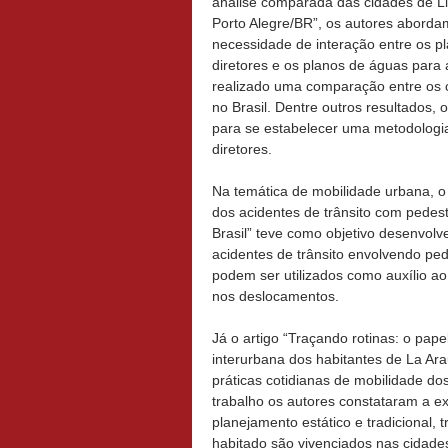
análise comparada das cidades de L
Porto Alegre/BR”, os autores aborda
necessidade de interação entre os p
diretores e os planos de águas para a
realizado uma comparação entre os c
no Brasil. Dentre outros resultados,
para se estabelecer uma metodologia
diretores.
Na temática de mobilidade urbana, o
dos acidentes de trânsito com pedest
Brasil” teve como objetivo desenvol
acidentes de trânsito envolvendo pede
podem ser utilizados como auxílio ao
nos deslocamentos.
Já o artigo “Traçando rotinas: o pape
interurbana dos habitantes de La Ara
práticas cotidianas de mobilidade do
trabalho os autores constataram a e
planejamento estático e tradicional,
habitado são vivenciados nas cidade