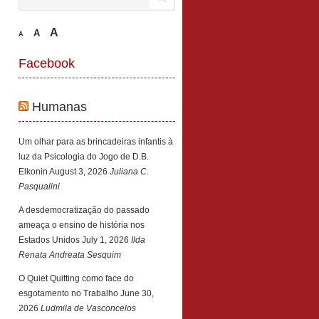
A
A
A
Facebook
Humanas
Um olhar para as brincadeiras infantis à
luz da Psicologia do Jogo de D.B.
Elkonin
August 3, 2026
Juliana C.
Pasqualini
A desdemocratização do passado
ameaça o ensino de história nos
Estados Unidos
July 1, 2026
Ilda
Renata Andreata Sesquim
O Quiet Quitting como face do
esgotamento no Trabalho
June 30,
2026
Ludmila de Vasconcelos