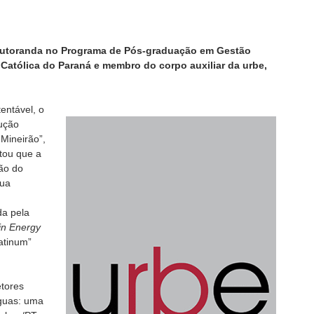
outoranda no Programa de Pós-graduação em Gestão
 Católica do Paraná e membro do corpo auxiliar da urbe,
entável, o
rução
 Mineirão”,
atou que a
ção do
sua
a pela
in Energy
atinum”
etores
águas: uma