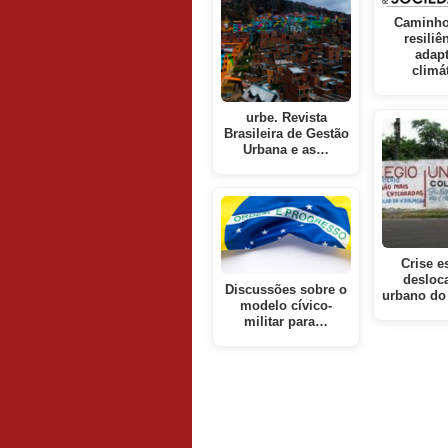
Caminho
resiliê
adap
climá
urbe. Revista
Brasileira de Gestão
Urbana e as…
Crise e
desloc
Discussões sobre o
urbano do
modelo cívico-
militar para…