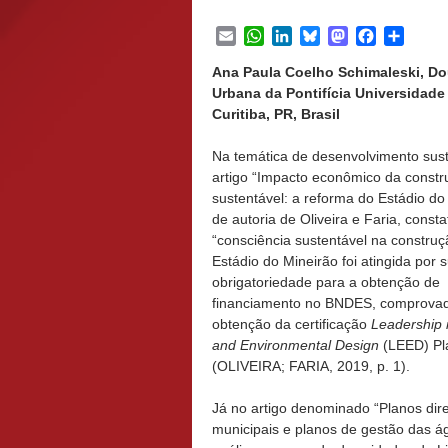
Email
WhatsApp
LinkedIn
Bluesky
Mastodon
Facebook
Share
Ana Paula Coelho Schimaleski, D
Urbana da Pontifícia Universidade
Curitiba, PR, Brasil
Na temática de desenvolvimento sust
artigo “Impacto econômico da const
sustentável: a reforma do Estádio do
de autoria de Oliveira e Faria, const
“consciência sustentável na constru
Estádio do Mineirão foi atingida por 
obrigatoriedade para a obtenção de
financiamento no BNDES, comprovad
obtenção da certificação
Leadership 
and Environmental Design
(LEED) Pl
(OLIVEIRA; FARIA, 2019, p. 1).
Já no artigo denominado “Planos dir
municipais e planos de gestão das 