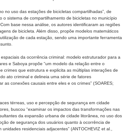
no no uso das estações de bicicletas compartilhadas”, de
do o sistema de compartilhamento de bicicletas no município
Com base nessa análise, os autores identificaram as regiões
agens de bicicleta. Além disso, propõe modelos matemáticos
 utilização de cada estação, sendo uma importante ferramenta
sunto.
espaciais da ocorrência criminal: modelo estruturador para a
oares e Saboya propõe “um modelo da relação entre o
 crimes que estrutura e explicita as múltiplas interações de
o ato criminal e delineia uma série de fatores
ar as conexões causais entre eles e os crimes” (SOARES;
rfaces térreas, uso e percepção de segurança em cidade
adores, buscou “examinar os impactos das transformações nas
resultantes da expansão urbana de cidade litorânea, no uso dos
pção de segurança dos usuários quanto à ocorrência de
m unidades residenciais adjacentes” (ANTOCHEVIZ et al.,