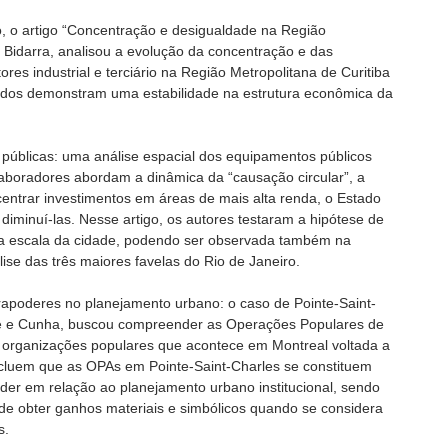
, o artigo “Concentração e desigualdade na Região
e Bidarra, analisou a evolução da concentração e das
ores industrial e terciário na Região Metropolitana de Curitiba
ados demonstram uma estabilidade na estrutura econômica da
 públicas: uma análise espacial dos equipamentos públicos
laboradores abordam a dinâmica da “causação circular”, a
centrar investimentos em áreas de mais alta renda, o Estado
diminuí-las. Nesse artigo, os autores testaram a hipótese de
da escala da cidade, podendo ser observada também na
lise das três maiores favelas do Rio de Janeiro.
trapoderes no planejamento urbano: o caso de Pointe-Saint-
se e Cunha, buscou compreender as Operações Populares de
organizações populares que acontece em Montreal voltada a
ncluem que as OPAs em Pointe-Saint-Charles se constituem
er em relação ao planejamento urbano institucional, sendo
e obter ganhos materiais e simbólicos quando se considera
s.