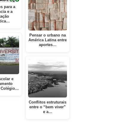
s para a
ncia e a
tação
tica…
Pensar o urbano na
América Latina entre
aportes…
scolar e
amento
 Colégio…
Conflitos estruturais
entre o “bem viver”
e a…