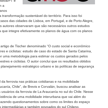
isboa/PT e
m a
lanos
 transformação sustentável do território. Para isso foi
asos das cidades de Lisboa, em Portugal, e de Porto Alegre,
 os autores observaram que são necessários outros estudos
 que integre efetivamente os planos de água com os planos
 artigo de Tischer denominado “O custo social e econômico
res e ciclistas: estudo de caso do estado de Santa Catarina,
ver uma metodologia para estimar os custos gerados pelos
stres e ciclistas. O autor conclui que os resultados obtidos
 planejamento estratégico urbano e às políticas de segurança
l da ferrovia nas práticas cotidianas e na mobilidade
ucanía, Chile”, de Brevis e Corvalán, buscou analisar as
s usuários da ferrovia de La Araucanía no sul do Chile. Nesse
xistência de uma mobilidade interurbana que vai além do
 trazendo questionamentos sobre como os limites do espaço
s intermediárias e também povoados do sul Chileno.