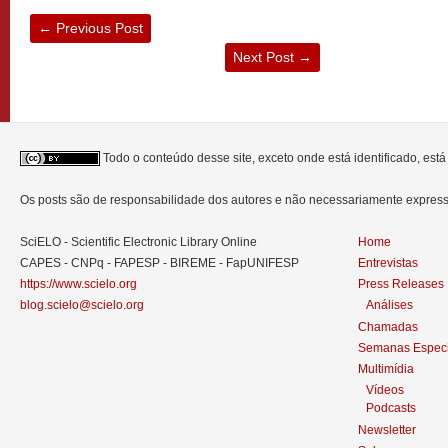
←
Previous Post
Next Post
→
Todo o conteúdo desse site, exceto onde está identificado, est
Os posts são de responsabilidade dos autores e não necessariamente expre
SciELO - Scientific Electronic Library Online
Home
CAPES - CNPq - FAPESP - BIREME - FapUNIFESP
Entrevistas
https://www.scielo.org
Press Releases
blog.scielo@scielo.org
Análises
Chamadas
Semanas Especi
Multimídia
Vídeos
Podcasts
Newsletter