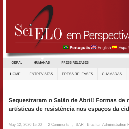
Português
English
Españ
GERAL
HUMANAS
PRESS RELEASES
HOME
ENTREVISTAS
PRESS RELEASES
CHAMADAS
Sequestraram o Salão de Abril! Formas de o
artísticas de resistência nos espaços da ci
May 12, 2020 15:00
,
2 Comments
,
BAR - Brazilian Administration