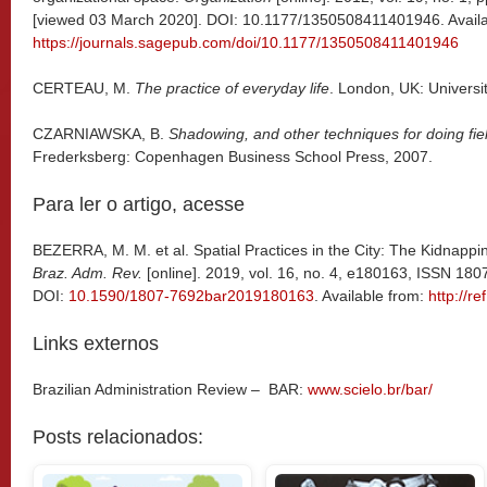
[viewed 03 March 2020]. DOI: 10.1177/1350508411401946. Availa
https://journals.sagepub.com/doi/10.1177/1350508411401946
CERTEAU, M.
The practice of everyday life
. London, UK: Universit
CZARNIAWSKA, B.
Shadowing, and other techniques for doing fie
Frederksberg: Copenhagen Business School Press, 2007.
Para ler o artigo, acesse
BEZERRA, M. M. et al. Spatial Practices in the City: The Kidnappi
Braz. Adm. Rev.
[online]. 2019, vol. 16, no. 4, e180163, ISSN 18
DOI:
10.1590/1807-7692bar2019180163
. Available from:
http://re
Links externos
Brazilian Administration Review – BAR:
www.scielo.br/bar/
Posts relacionados: