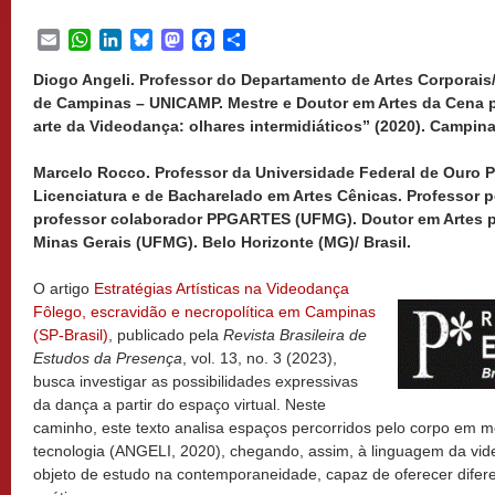
Email
WhatsApp
LinkedIn
Bluesky
Mastodon
Facebook
Share
Diogo Angeli. Professor do Departamento de Artes Corporais
de Campinas – UNICAMP. Mestre e Doutor em Artes da Cena p
arte da Videodança: olhares intermidiáticos” (2020). Campina
Marcelo Rocco. Professor da Universidade Federal de Ouro P
Licenciatura e de Bacharelado em Artes Cênicas. Professor
professor colaborador PPGARTES (UFMG).
Doutor em Artes p
Minas Gerais (UFMG). Belo Horizonte (MG)/ Brasil.
O artigo
Estratégias Artísticas na Videodança
Fôlego, escravidão e necropolítica em Campinas
(SP-Brasil)
, publicado pela
Revista Brasileira de
Estudos da Presença
, vol. 13, no. 3 (2023),
busca investigar as possibilidades expressivas
da dança a partir do espaço virtual. Neste
caminho, este texto analisa espaços percorridos pelo corpo em 
tecnologia (ANGELI, 2020), chegando, assim, à linguagem da vi
objeto de estudo na contemporaneidade, capaz de oferecer difere