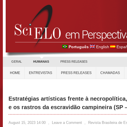
Português
English
Españ
GERAL
HUMANAS
PRESS RELEASES
HOME
ENTREVISTAS
PRESS RELEASES
CHAMADAS
Estratégias artísticas frente à necropolític
e os rastros da escravidão campineira (SP 
August 15, 2023 14:00
,
Leave a Comment
,
Revista Brasileira de 