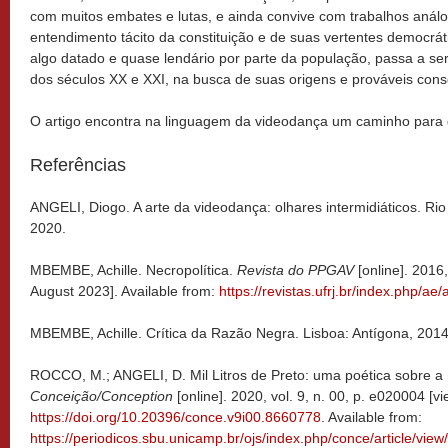
com muitos embates e lutas, e ainda convive com trabalhos anál
entendimento tácito da constituição e de suas vertentes democrát
algo datado e quase lendário por parte da população, passa a ser
dos séculos XX e XXI, na busca de suas origens e prováveis con
O artigo encontra na linguagem da videodança um caminho para d
Referências
ANGELI, Diogo. A arte da videodança: olhares intermidiáticos. Rio 
2020.
MBEMBE, Achille. Necropolítica.
Revista do PPGAV
[online]. 2016
August 2023]. Available from:
https://revistas.ufrj.br/index.php/ae/
MBEMBE, Achille. Crítica da Razão Negra. Lisboa: Antígona, 2014
ROCCO, M.; ANGELI, D. Mil Litros de Preto: uma poética sobre a n
Conceição/Conception
[online]. 2020, vol. 9, n. 00, p. e020004 [
https://doi.org/10.20396/conce.v9i00.8660778
. Available from:
https://periodicos.sbu.unicamp.br/ojs/index.php/conce/article/vie