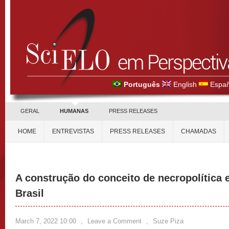
Português
English
Españ
GERAL
HUMANAS
PRESS RELEASES
HOME
ENTREVISTAS
PRESS RELEASES
CHAMADAS
A construção do conceito de necropolítica 
Brasil
March 7, 2022 10:00
,
Leave a Comment
,
Suze Piza