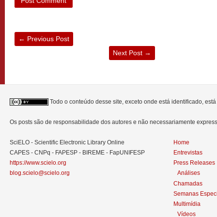
←
Previous Post
Next Post
→
Todo o conteúdo desse site, exceto onde está identificado, est
Os posts são de responsabilidade dos autores e não necessariamente expre
SciELO - Scientific Electronic Library Online
Home
CAPES - CNPq - FAPESP - BIREME - FapUNIFESP
Entrevistas
https://www.scielo.org
Press Releases
blog.scielo@scielo.org
Análises
Chamadas
Semanas Especi
Multimídia
Vídeos