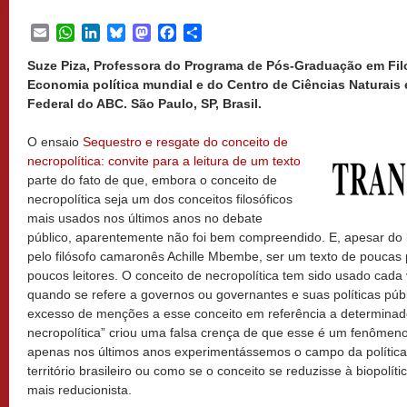
Email
WhatsApp
LinkedIn
Bluesky
Mastodon
Facebook
Share
Suze Piza, Professora do Programa de Pós-Graduação em Fil
Economia política mundial e do Centro de Ciências Naturai
Federal do ABC. São Paulo, SP, Brasil.
O ensaio
Sequestro e resgate do conceito de
necropolítica: convite para a leitura de um texto
parte do fato de que, embora o conceito de
necropolítica seja um dos conceitos filosóficos
mais usados nos últimos anos no debate
público, aparentemente não foi bem compreendido. E, apesar do 
pelo filósofo camaronês Achille Mbembe, ser um texto de poucas
poucos leitores. O conceito de necropolítica tem sido usado cada 
quando se refere a governos ou governantes e suas políticas púb
excesso de menções a esse conceito em referência a determina
necropolítica” criou uma falsa crença de que esse é um fenômen
apenas nos últimos anos experimentássemos o campo da políti
território brasileiro ou como se o conceito se reduzisse à biopol
mais reducionista.