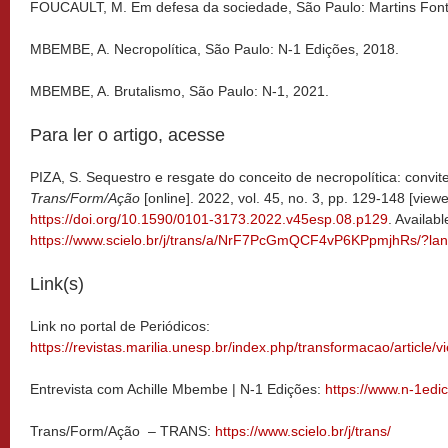
FOUCAULT, M. Em defesa da sociedade, São Paulo: Martins Font
MBEMBE, A. Necropolítica, São Paulo: N-1 Edições, 2018.
MBEMBE, A. Brutalismo, São Paulo: N-1, 2021.
Para ler o artigo, acesse
PIZA, S. Sequestro e resgate do conceito de necropolítica: convite
Trans/Form/Ação
[online]. 2022, vol. 45, no. 3, pp. 129-148 [view
https://doi.org/10.1590/0101-3173.2022.v45esp.08.p129
. Availabl
https://www.scielo.br/j/trans/a/NrF7PcGmQCF4vP6KPpmjhRs/?la
Link(s)
Link no portal de Periódicos:
https://revistas.marilia.unesp.br/index.php/transformacao/article/
Entrevista com Achille Mbembe | N-1 Edições:
https://www.n-1edi
Trans/Form/Ação – TRANS:
https://www.scielo.br/j/trans/