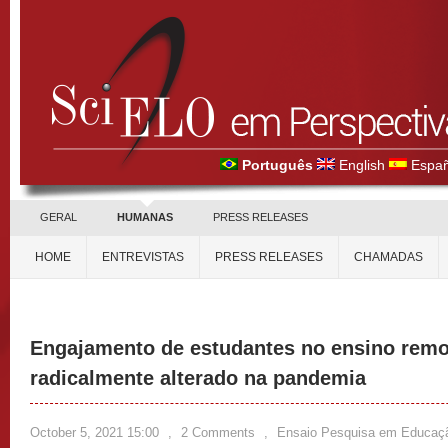
Português
English
Españ
GERAL
HUMANAS
PRESS RELEASES
HOME
ENTREVISTAS
PRESS RELEASES
CHAMADAS
Engajamento de estudantes no ensino remo
radicalmente alterado na pandemia
October 5, 2021 15:00
,
2 Comments
,
Ensaio Pesquisa em Educaç