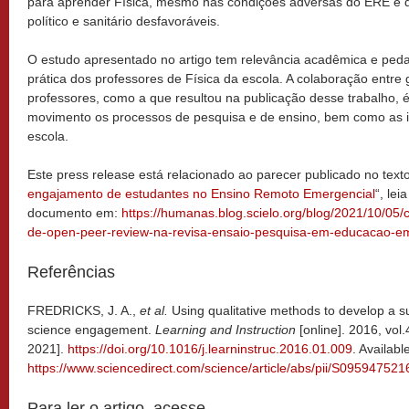
para aprender Física, mesmo nas condições adversas do ERE e d
político e sanitário desfavoráveis.
O estudo apresentado no artigo tem relevância acadêmica e pedag
prática dos professores de Física da escola. A colaboração entre
professores, como a que resultou na publicação desse trabalho, 
movimento os processos de pesquisa e de ensino, bem como as i
escola.
Este press release está relacionado ao parecer publicado no texto
engajamento de estudantes no Ensino Remoto Emergencial
“, lei
documento em:
https://humanas.blog.scielo.org/blog/2021/10/05/
de-open-peer-review-na-revisa-ensaio-pesquisa-em-educacao-em
Referências
FREDRICKS, J. A.,
et al.
Using qualitative methods to develop a 
science engagement.
Learning and Instruction
[online]. 2016, vol
2021].
https://doi.org/10.1016/j.learninstruc.2016.01.009
. Availabl
https://www.sciencedirect.com/science/article/abs/pii/S09594752
Para ler o artigo, acesse