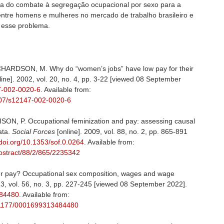
ncia do combate à segregação ocupacional por sexo para a
entre homens e mulheres no mercado de trabalho brasileiro e
r esse problema.
HARDSON, M. Why do “women’s jobs” have low pay for their
line]. 2002, vol. 20, no. 4, pp. 3-22 [viewed 08 September
47-002-0020-6
. Available from:
.1007/s12147-002-0020-6
ON, P. Occupational feminization and pay: assessing causal
ata.
Social Forces
[online]. 2009, vol. 88, no. 2, pp. 865-891
/doi.org/10.1353/sof.0.0264
. Available from:
abstract/88/2/865/2235342
pay? Occupational sex composition, wages and wage
13, vol. 56, no. 3, pp. 227-245 [viewed 08 September 2022].
484480
. Available from:
0.1177/0001699313484480