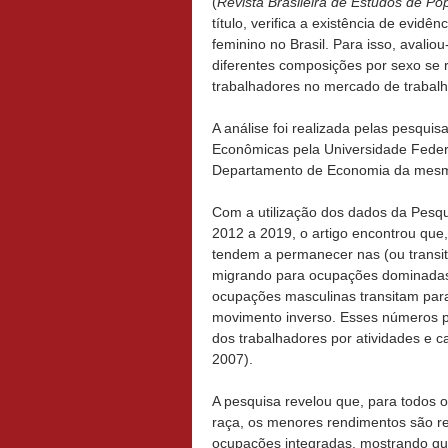
(
Revista Brasileira de Estudos de Po
título, verifica a existência de evid
feminino no Brasil. Para isso, aval
diferentes composições por sexo se 
trabalhadores no mercado de trabalho
A análise foi realizada pelas pesqu
Econômicas pela Universidade Federa
Departamento de Economia da mesm
Com a utilização dos dados da Pesqu
2012 a 2019, o artigo encontrou que,
tendem a permanecer nas (ou transit
migrando para ocupações dominadas
ocupações masculinas transitam par
movimento inverso. Esses números po
dos trabalhadores por atividades e c
2007).
A pesquisa revelou que, para todos 
raça, os menores rendimentos são re
ocupações integradas, mostrando que