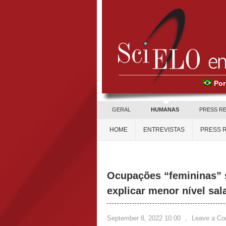
Por
GERAL
HUMANAS
PRESS R
HOME
ENTREVISTAS
PRESS 
Ocupações “femininas” s
explicar menor nível sal
September 8, 2022 10:00
,
Leave a C