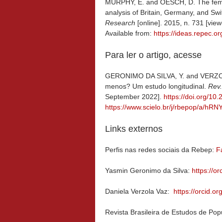
MURPHY, E. and OESCH, D. The femin
analysis of Britain, Germany, and Sw
Research
[online]. 2015, n. 731 [vi
Available from:
https://ideas.repec.o
Para ler o artigo, acesse
GERONIMO DA SILVA, Y. and VERZOL
menos? Um estudo longitudinal.
Rev.
September 2022].
https://doi.org/1
https://www.scielo.br/j/rbepop/a/
Links externos
Perfis nas redes sociais da Rebep:
F
Yasmin Geronimo da Silva:
https://o
Daniela Verzola Vaz:
https://orcid.
Revista Brasileira de Estudos de P