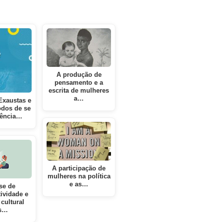
A produção de
pensamento e a
escrita de mulheres
a…
Exaustas e
dos de se
iência…
A participação de
mulheres na política
e as…
se de
ividade e
cultural
s…