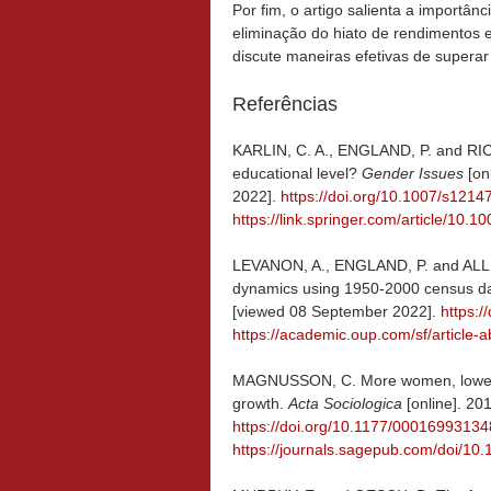
Por fim, o artigo salienta a importâ
eliminação do hiato de rendimentos 
discute maneiras efetivas de supera
Referências
KARLIN, C. A., ENGLAND, P. and RIC
educational level?
Gender Issues
[on
2022].
https://doi.org/10.1007/s121
https://link.springer.com/article/10
LEVANON, A., ENGLAND, P. and ALLIS
dynamics using 1950-2000 census d
[viewed 08 September 2022].
https:/
https://academic.oup.com/sf/article-
MAGNUSSON, C. More women, lower 
growth.
Acta Sociologica
[online]. 20
https://doi.org/10.1177/0001699313
https://journals.sagepub.com/doi/1