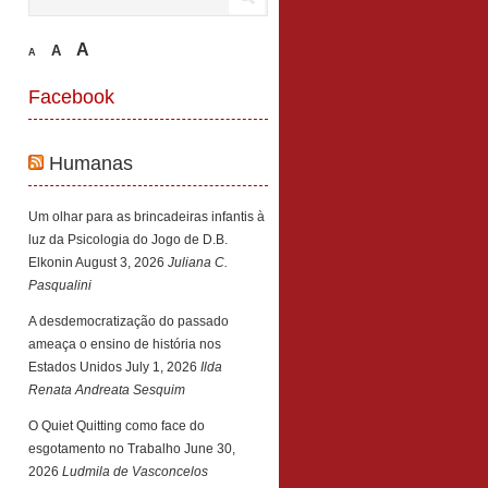
A
A
A
Facebook
Humanas
Um olhar para as brincadeiras infantis à
luz da Psicologia do Jogo de D.B.
Elkonin
August 3, 2026
Juliana C.
Pasqualini
A desdemocratização do passado
ameaça o ensino de história nos
Estados Unidos
July 1, 2026
Ilda
Renata Andreata Sesquim
O Quiet Quitting como face do
esgotamento no Trabalho
June 30,
2026
Ludmila de Vasconcelos