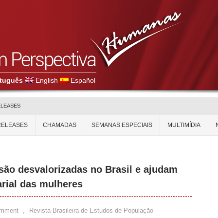
tuguês
English
Español
ELEASES
RELEASES
CHAMADAS
SEMANAS ESPECIAIS
MULTIMÍDIA
ão desvalorizadas no Brasil e ajudam
arial das mulheres
omment
,
Revista Brasileira de Estudos de População