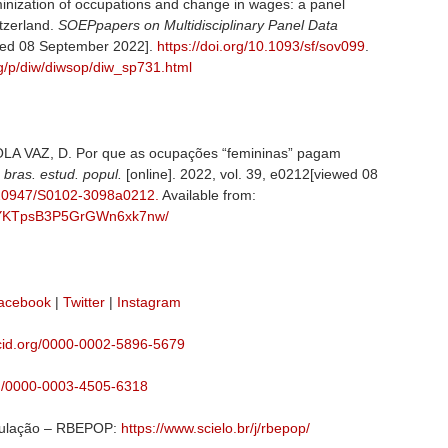
ization of occupations and change in wages: a panel
itzerland.
SOEPpapers on Multidisciplinary Panel Data
ewed 08 September 2022].
https://doi.org/10.1093/sf/sov099
.
rg/p/diw/diwsop/diw_sp731.html
A VAZ, D. Por que as ocupações “femininas” pagam
 bras. estud. popul.
[online]. 2022, vol. 39, e0212[viewed 08
0.20947/S0102-3098a0212.
Available from:
hRNYKTpsB3P5GrGWn6xk7nw/
acebook
|
Twitter
|
Instagram
rcid.org/0000-0002-5896-5679
org/0000-0003-4505-6318
opulação – RBEPOP:
https://www.scielo.br/j/rbepop/