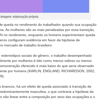
Imagem: elaboração própria
de queda no rendimento do trabalhador quando sua ocupação
na. As mulheres são as mais penalizadas por essa transição,
6% no rendimento, enquanto os homens experimentam queda
eros configuram evidência em favor da hipótese de
no mercado de trabalho brasileiro.
de estereótipos sociais de gênero, o trabalho desempenhado
lmente por mulheres é tido como menos valioso ou menos
 remuneração oferecido é mais baixo do que seria observado
ipalmente por homens (KARLIN; ENGLAND; RICHARDSON, 2002;
9).
 brancos, há um efeito de queda associado à transição de
edominantemente masculina, o que contraria a hipótese da
ão não linear entre a composição por sexo das ocupações e o