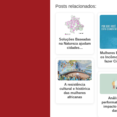
Posts relacionados:
Soluções Baseadas
na Natureza ajudam
cidades…
Mulheres 
os Incômo
fazer C
A resistência
cultural e histórica
das mulheres
africanas
Análi
performat
impacto 
da