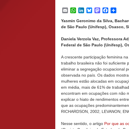
Email
WhatsApp
LinkedIn
Bluesky
Mastodon
Facebook
Share
Yasmin Geronimo da Silva, Bachar
de São Paulo (Unifesp), Osasco, SP
Daniela Verzola Vaz, Professora 
Federal de São Paulo (Unifesp), Os
A crescente participação feminina na
trabalho brasileira não foi suficiente 
eliminar a segregação ocupacional p
observada no país. Os dados mostr
mulheres estão alocadas em ocupaç
em média, mais de 61% de trabalhad
encontram em ocupações com não ma
explicar o hiato de rendimentos entr
que as ocupações predominanteme
RICHARDSON, 2002; LEVANON; ENG
Nesse sentido, o artigo
Por que as o