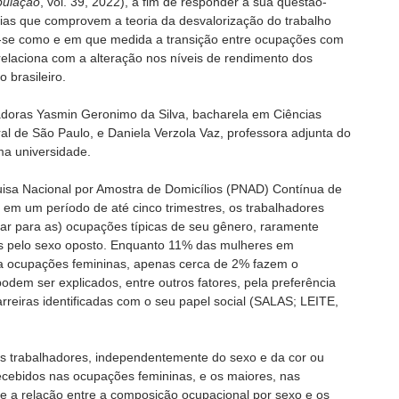
pulação
, vol. 39, 2022), a fim de responder à sua questão-
ências que comprovem a teoria da desvalorização do trabalho
iou-se como e em que medida a transição entre ocupações com
relaciona com a alteração nos níveis de rendimento dos
 brasileiro.
isadoras Yasmin Geronimo da Silva, bacharela em Ciências
l de São Paulo, e Daniela Verzola Vaz, professora adjunta do
a universidade.
isa Nacional por Amostra de Domicílios (PNAD) Contínua de
 em um período de até cinco trimestres, os trabalhadores
ar para as) ocupações típicas de seu gênero, raramente
 pelo sexo oposto. Enquanto 11% das mulheres em
a ocupações femininas, apenas cerca de 2% fazem o
dem ser explicados, entre outros fatores, pela preferência
arreiras identificadas com o seu papel social (SALAS; LEITE,
os trabalhadores, independentemente do sexo e da cor ou
cebidos nas ocupações femininas, e os maiores, nas
 a relação entre a composição ocupacional por sexo e os