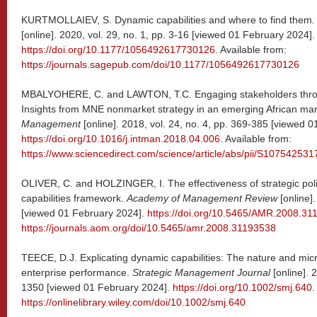
KURTMOLLAIEV, S. Dynamic capabilities and where to find them
.
[online]. 2020, vol. 29, no. 1, pp. 3-16 [viewed 01 February 2024].
https://doi.org/10.1177/1056492617730126
. Available from:
https://journals.sagepub.com/doi/10.1177/1056492617730126
MBALYOHERE, C. and LAWTON, T.C. Engaging stakeholders through 
Insights from MNE nonmarket strategy in an emerging African ma
Management
[online]. 2018, vol. 24, no. 4, pp. 369-385 [viewed 
https://doi.org/10.1016/j.intman.2018.04.006
. Available from:
https://www.sciencedirect.com/science/article/abs/pii/S107542
OLIVER, C. and HOLZINGER, I. The effectiveness of strategic po
capabilities framework.
Academy of Management Review
[online].
[viewed 01 February 2024].
https://doi.org/10.5465/AMR.2008.31
https://journals.aom.org/doi/10.5465/amr.2008.31193538
TEECE, D.J. Explicating dynamic capabilities: The nature and micr
enterprise performance.
Strategic Management Journal
[online]. 
1350 [viewed 01 February 2024].
https://doi.org/10.1002/smj.640
.
https://onlinelibrary.wiley.com/doi/10.1002/smj.640