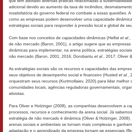
que tem adotado diversas práticas relacionadas à sustentabilida
adicional devido ao aumento da taxa de incêndios, desmatament
insatisfatória do governo federal no combate a essas questões. A 
como as empresas podem desenvolver uma capacidade dinâmica 
estratégias sociais para responder à pressão local e global de s
Com base nos conceitos de capacidades dinâmicas (Helfat
et al.
,
de não mercado (Baron, 2001), o artigo sugere que as empresa
dinâmicas para implementar, na arena política, estratégias socia
não mercado (Baron, 2001, 2016; Dorobantu
et al.
, 2017; Oliver 
As estratégias sociais são os recursos e capacidades das empre
seus objetivos de desempenho social e financeiro (Husted
et al.
, 
orquestram seus recursos (Kurtmollaiev, 2020) para lidar melhor
comunidades locais, agências reguladoras governamentais, orga
ativistas.
Para Oliver e Holzinger (2008), as companhias desenvolvem a ca
processos, recursos e conhecimento da arena social. Já sabemos 
estratégia de não mercado é dinâmica (Oliver & Holzinger, 2008)
arenas sociais e ambientais se tornam mais complexas e ganha
adaptação e o aprendizado da empresa tornam-se essenciais (B