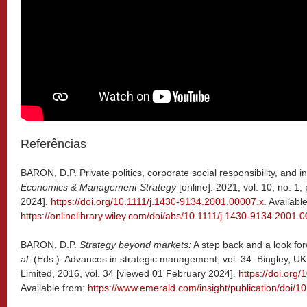
Referências
BARON, D.P. Private politics, corporate social responsibility, and i
Economics & Management Strategy
[online]. 2021, vol. 10, no. 1
2024].
https://doi.org/10.1111/j.1430-9134.2001.00007.x
. Availabl
https://onlinelibrary.wiley.com/doi/abs/10.1111/j.1430-9134.2001.
BARON, D.P.
Strategy beyond markets:
A step back and a look f
al.
(Eds.): Advances in strategic management, vol. 34. Bingley, U
Limited, 2016, vol. 34 [viewed 01 February 2024].
https://doi.or
Available from:
https://www.emerald.com/insight/publication/doi