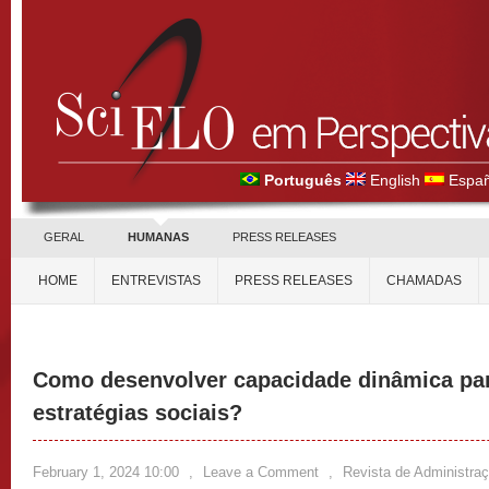
Português
English
Españ
GERAL
HUMANAS
PRESS RELEASES
HOME
ENTREVISTAS
PRESS RELEASES
CHAMADAS
Como desenvolver capacidade dinâmica pa
estratégias sociais?
February 1, 2024 10:00
,
Leave a Comment
,
Revista de Administra