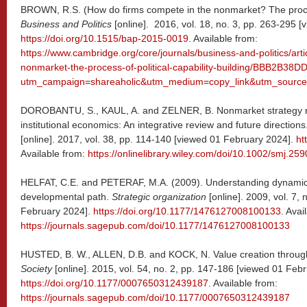
BROWN, R.S. (How do firms compete in the nonmarket? The process 
Business and Politics
[online]. 2016, vol. 18, no. 3, pp. 263-295 
https://doi.org/10.1515/bap-2015-0019
. Available from:
https://www.cambridge.org/core/journals/business-and-politics/art
nonmarket-the-process-of-political-capability-building/BBB2
utm_campaign=shareaholic&utm_medium=copy_link&utm_sourc
DOROBANTU, S., KAUL, A. and ZELNER, B. Nonmarket strategy re
institutional economics: An integrative review and future directions
[online]. 2017, vol. 38, pp. 114-140 [viewed 01 February 2024].
ht
Available from:
https://onlinelibrary.wiley.com/doi/10.1002/smj.259
HELFAT, C.E. and PETERAF, M.A. (2009). Understanding dynamic c
developmental path.
Strategic organization
[online]. 2009, vol. 7,
February 2024].
https://doi.org/10.1177/1476127008100133
. Avai
https://journals.sagepub.com/doi/10.1177/1476127008100133
HUSTED, B. W., ALLEN, D.B. and KOCK, N. Value creation through
Society
[online]. 2015, vol. 54, no. 2, pp. 147-186 [viewed 01 Feb
https://doi.org/10.1177/0007650312439187
. Available from:
https://journals.sagepub.com/doi/10.1177/0007650312439187