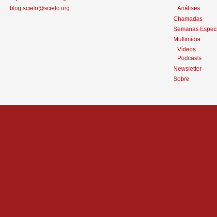
blog.scielo@scielo.org
Análises
Chamadas
Semanas Especi
Multimídia
Vídeos
Podcasts
Newsletter
Sobre