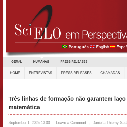
Português
English
Españ
GERAL
HUMANAS
PRESS RELEASES
HOME
ENTREVISTAS
PRESS RELEASES
CHAMADAS
Três linhas de formação não garantem laço 
matemática
September 1, 2025 10:00
,
Leave a Comment
,
Daniella Thiemy Sad