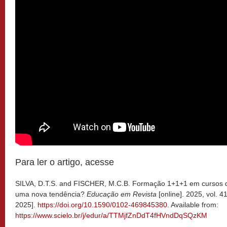
Para ler o artigo, acesse
SILVA, D.T.S. and FISCHER, M.C.B. Formação 1+1+1 em cursos d
uma nova tendência?
Educação em Revista
[online]. 2025, vol.
2025].
https://doi.org/10.1590/0102-469845380
. Available from:
https://www.scielo.br/j/edur/a/TTMjfZnDdT4fHVndDqSQzKM