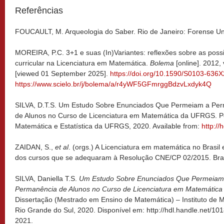
Referências
FOUCAULT, M. Arqueologia do Saber. Rio de Janeiro: Forense Uni
MOREIRA, P.C. 3+1 e suas (In)Variantes: reflexões sobre as poss
curricular na Licenciatura em Matemática.
Bolema
[online]. 2012, 
[viewed 01 September 2025].
https://doi.org/10.1590/S0103-63
https://www.scielo.br/j/bolema/a/r4yWF5GFmrggBdzvLxdyk4Q
SILVA, D.T.S. Um Estudo Sobre Enunciados Que Permeiam a Pe
de Alunos no Curso de Licenciatura em Matemática da UFRGS. Por
Matemática e Estatística da UFRGS, 2020. Available from:
http:/
ZAIDAN, S.,
et al
. (orgs.) A Licenciatura em matemática no Brasil
dos cursos que se adequaram à Resolução CNE/CP 02/2015. Bras
SILVA, Daniella T.S.
Um Estudo Sobre Enunciados Que Permeiam
Permanência de Alunos no Curso de Licenciatura em Matemátic
Dissertação (Mestrado em Ensino de Matemática) – Instituto de 
Rio Grande do Sul, 2020. Disponível em: http://hdl.handle.net/10
2021.