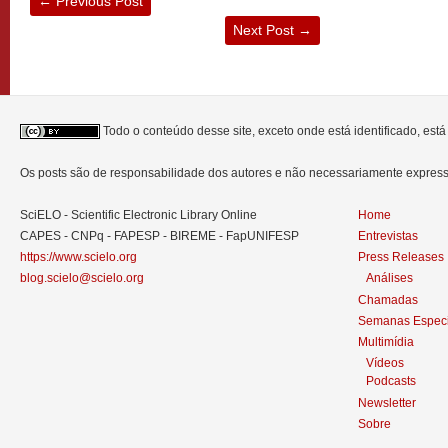
←
Previous Post
Next Post
→
Todo o conteúdo desse site, exceto onde está identificado, est
Os posts são de responsabilidade dos autores e não necessariamente expre
SciELO - Scientific Electronic Library Online
Home
CAPES - CNPq - FAPESP - BIREME - FapUNIFESP
Entrevistas
https://www.scielo.org
Press Releases
blog.scielo@scielo.org
Análises
Chamadas
Semanas Especi
Multimídia
Vídeos
Podcasts
Newsletter
Sobre