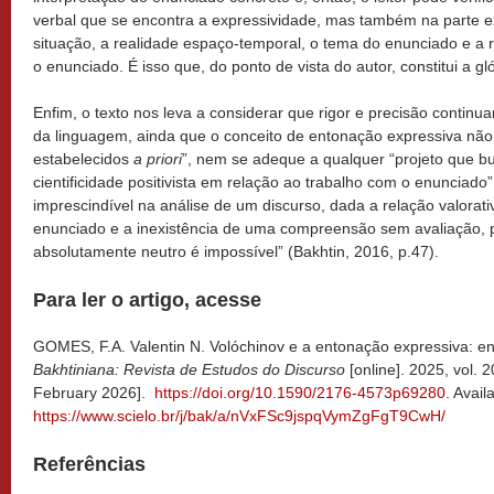
verbal que se encontra a expressividade, mas também na parte ext
situação, a realidade espaço-temporal, o tema do enunciado e a r
o enunciado. É isso que, do ponto de vista do autor, constitui a gl
Enfim, o texto nos leva a considerar que rigor e precisão continu
da linguagem, ainda que o conceito de entonação expressiva nã
estabelecidos
a priori
”, nem se adeque a qualquer “projeto que 
cientificidade positivista em relação ao trabalho com o enunciado
imprescindível na análise de um discurso, dada a relação valorati
enunciado e a inexistência de uma compreensão sem avaliação, 
absolutamente neutro é impossível” (Bakhtin, 2016, p.47).
Para ler o artigo, acesse
GOMES, F.A. Valentin N. Volóchinov e a entonação expressiva: entr
Bakhtiniana: Revista de Estudos do Discurso
[online]. 2025, vol. 
February 2026].
https://doi.org/10.1590/2176-4573p69280
. Avail
https://www.scielo.br/j/bak/a/nVxFSc9jspqVymZgFgT9CwH/
Referências