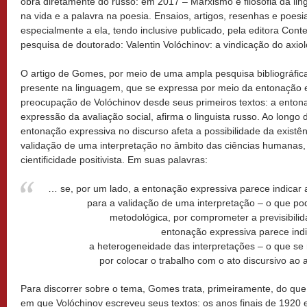
obra diretamente do russo: em 2017 – Marxismo e filosofia da li
na vida e a palavra na poesia. Ensaios, artigos, resenhas e poesi
especialmente a ela, tendo inclusive publicado, pela editora Conte
pesquisa de doutorado: Valentin Volóchinov: a vindicação do axiol
O artigo de Gomes, por meio de uma ampla pesquisa bibliográfic
presente na linguagem, que se expressa por meio da entonação 
preocupação de Volóchinov desde seus primeiros textos: a enton
expressão da avaliação social, afirma o linguista russo. Ao long
entonação expressiva no discurso afeta a possibilidade da existê
validação de uma interpretação no âmbito das ciências humanas,
cientificidade positivista. Em suas palavras:
… se, por um lado, a entonação expressiva parece indicar a
para a validação de uma interpretação – o que po
metodológica, por comprometer a previsibilidad
entonação expressiva parece indic
a heterogeneidade das interpretações – o que se 
por colocar o trabalho com o ato discursivo ao a
Para discorrer sobre o tema, Gomes trata, primeiramente, do que
em que Volóchinov escreveu seus textos: os anos finais de 1920 e