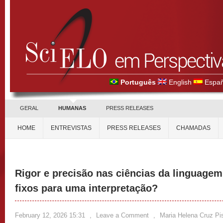
Português
English
Españ
GERAL
HUMANAS
PRESS RELEASES
HOME
ENTREVISTAS
PRESS RELEASES
CHAMADAS
Rigor e precisão nas ciências da linguage
fixos para uma interpretação?
February 12, 2026 15:31
,
Leave a Comment
,
Maria Helena Cruz Pis