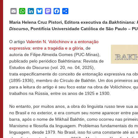
Email
WhatsApp
LinkedIn
Bluesky
Mastodon
Facebook
Share
Maria Helena Cruz Pistori, Editora executiva da
Bakhtiniana: 
Discurso
, Pontifícia Universidade Católica de São Paulo – PU
O artigo
Valentin N. Volóchinov e a entonação
expressiva: entre a tragédia e a glória
, de
autoria de Filipe Almeida Gomes (PUC-Minas),
publicado pelo periódico Bakhtiniana: Revista de
Estudos do Discurso (vol. 20, no. 04, 2025),
trata especificamente do conceito de entonação expressiva na obr
(1895-1936), membro do Círculo de Bakhtin. Um dos primeiros a
para a leitura do artigo é seu foco estar na obra de Volóchinov, q
trabalhos na Rússia, entre os anos de 1925 e 1930.
No entanto, por muitos anos, a obra do linguista russo teve sua a
no Brasil e no exterior, e era comum seu nome aparecer entre p
barra, após o nome de Mikhail Bakhtin, como ocorreu nas primeira
Marxismo e filosofia da linguagem. Problemas fundamentais do mé
linguagem, desde 1979. No Brasil, isso foi uma constante até as