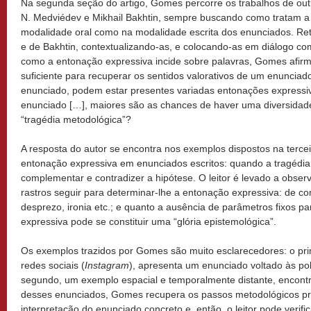
Na segunda seção do artigo, Gomes percorre os trabalhos de ou
N. Medviédev e Mikhail Bakhtin, sempre buscando como tratam a 
modalidade oral como na modalidade escrita dos enunciados. R
e de Bakhtin, contextualizando-as, e colocando-as em diálogo co
como a entonação expressiva incide sobre palavras, Gomes afirm
suficiente para recuperar os sentidos valorativos de um enuncia
enunciado, podem estar presentes variadas entonações expressiv
enunciado […], maiores são as chances de haver uma diversidade
“tragédia metodológica”?
A resposta do autor se encontra nos exemplos dispostos na tercei
entonação expressiva em enunciados escritos: quando a tragédia
complementar e contradizer a hipótese. O leitor é levado a obser
rastros seguir para determinar-lhe a entonação expressiva: de c
desprezo, ironia etc.; e quanto a ausência de parâmetros fixos p
expressiva pode se constituir uma “glória epistemológica”.
Os exemplos trazidos por Gomes são muito esclarecedores: o pri
redes sociais (
Instagram
), apresenta um enunciado voltado às pol
segundo, um exemplo espacial e temporalmente distante, encont
desses enunciados, Gomes recupera os passos metodológicos pr
interpretação do enunciado concreto e, então, o leitor pode verif