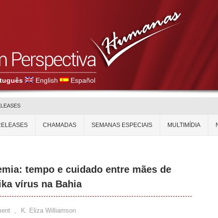
tuguês
English
Español
ELEASES
RELEASES
CHAMADAS
SEMANAS ESPECIAIS
MULTIMÍDIA
emia: tempo e cuidado entre mães de
ika vírus na Bahia
ent
,
K. Eliza Williamson