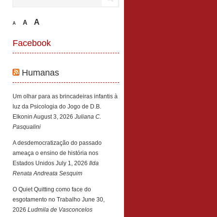
A
A
A
Facebook
Humanas
Um olhar para as brincadeiras infantis à
luz da Psicologia do Jogo de D.B.
Elkonin
August 3, 2026
Juliana C.
Pasqualini
A desdemocratização do passado
ameaça o ensino de história nos
Estados Unidos
July 1, 2026
Ilda
Renata Andreata Sesquim
O Quiet Quitting como face do
esgotamento no Trabalho
June 30,
2026
Ludmila de Vasconcelos