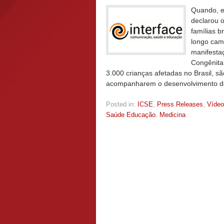
Quando, e
declarou o
famílias b
longo cam
manifesta
Congênita
3.000 crianças afetadas no Brasil, s
acompanharem o desenvolvimento de
Posted in:
ICSE
,
Press Releases
,
Vídeo
Saúde Educação
,
Medicina