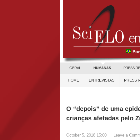
Por
GERAL
HUMANAS
PRESS R
HOME
ENTREVISTAS
PRESS 
O “depois” de uma epid
crianças afetadas pelo Z
October 5, 2018 15:00
,
Leave a Comm