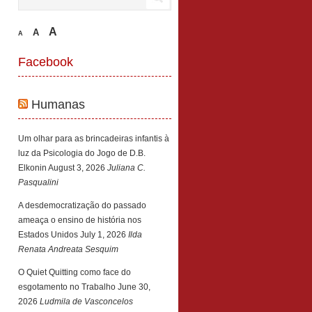
A
A
A
Facebook
Humanas
Um olhar para as brincadeiras infantis à
luz da Psicologia do Jogo de D.B.
Elkonin
August 3, 2026
Juliana C.
Pasqualini
A desdemocratização do passado
ameaça o ensino de história nos
Estados Unidos
July 1, 2026
Ilda
Renata Andreata Sesquim
O Quiet Quitting como face do
esgotamento no Trabalho
June 30,
2026
Ludmila de Vasconcelos