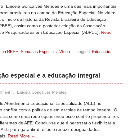
Dra. Enicéia Gonçalves Mendes é uma das mais importantes
oras brasileiras no campo da Educação Especial. No vídeo,
 o início da história da Revista Brasileira de Educação
(RBEE), assim como a posterior criação da Associação
a de Pesquisadores em Educação Especial (ABPEE).
Read
ana RBEE
,
Semanas Especiais
,
Vídeo
,
Tagged:
Educação
,
ção especial e a educação integral
mment
,
Enicéia Gonçalves Mendes
 de Atendimento Educacional Especializado (AEE) no
o conflita com a política de em escolas de tempo integral. O
stra como uma rede equacionou esse conflito propondo três
ferentes de AEE. Conclui-se que é necessário flexibilizar a
e AEE para garantir direitos e reduzir desigualdades
ais.
Read More →