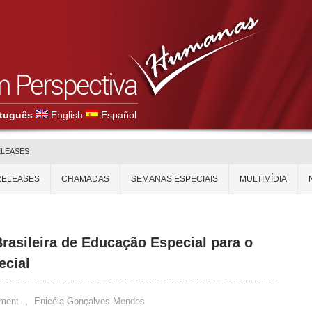
tuguês
English
Español
ELEASES
RELEASES
CHAMADAS
SEMANAS ESPECIAIS
MULTIMÍDIA
rasileira de Educação Especial para o
ecial
ment
,
Enicéia Gonçalves Mendes