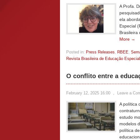
A Profa. 
pesquisad
ela aborda
Especial 
Brasileir
More →
Posted in:
Press Releases
,
RBEE
,
Sem
Revista Brasileira de Educação Especial
O conflito entre a educa
February 12, 2025 16:00
,
Leave a Co
A política
contraturn
estudo mo
modelos di
política d
educacion