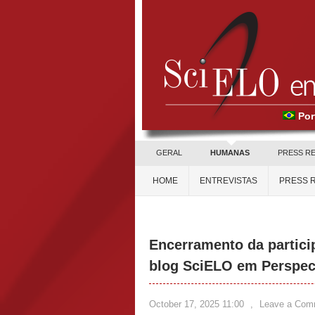
Por
GERAL
HUMANAS
PRESS R
HOME
ENTREVISTAS
PRESS 
Encerramento da partic
blog SciELO em Perspec
October 17, 2025 11:00
,
Leave a Com