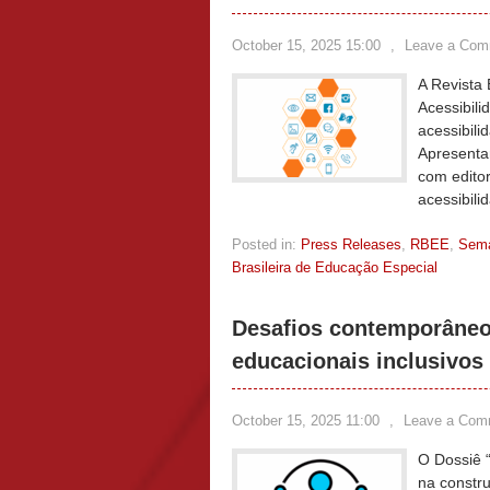
October 15, 2025 15:00
,
Leave a Com
A Revista
Acessibili
acessibili
Apresenta
com editor
acessibili
Posted in:
Press Releases
,
RBEE
,
Sem
Brasileira de Educação Especial
Desafios contemporâneo
educacionais inclusivos
October 15, 2025 11:00
,
Leave a Com
O Dossiê “
na constru