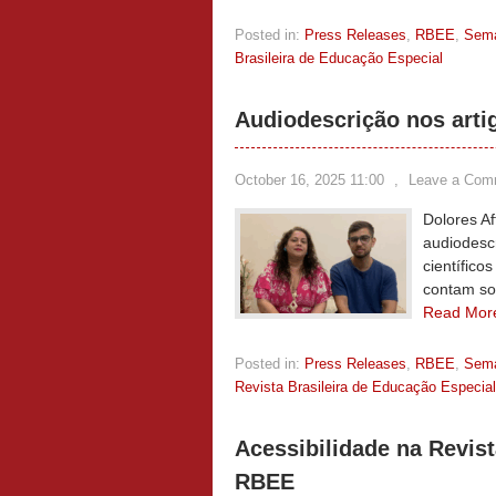
Posted in:
Press Releases
,
RBEE
,
Sem
Brasileira de Educação Especial
Audiodescrição nos arti
October 16, 2025 11:00
,
Leave a Com
Dolores Af
audiodescr
científico
contam so
Read Mor
Posted in:
Press Releases
,
RBEE
,
Sem
Revista Brasileira de Educação Especial
Acessibilidade na Revist
RBEE