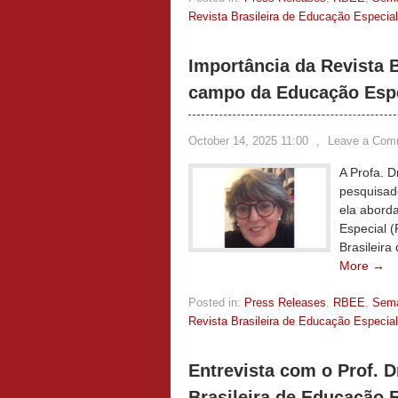
Revista Brasileira de Educação Especial
Importância da Revista B
campo da Educação Esp
October 14, 2025 11:00
,
Leave a Com
A Profa. 
pesquisad
ela aborda
Especial 
Brasileir
More →
Posted in:
Press Releases
,
RBEE
,
Sem
Revista Brasileira de Educação Especial
Entrevista com o Prof. 
Brasileira de Educação 