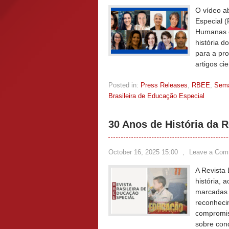
O vídeo ab
Especial 
Humanas e
história d
para a pr
artigos cie
Posted in:
Press Releases
,
RBEE
,
Sem
Brasileira de Educação Especial
30 Anos de História da R
October 16, 2025 15:00
,
Leave a Com
A Revista 
história, 
marcadas 
reconhecim
compromis
sobre con