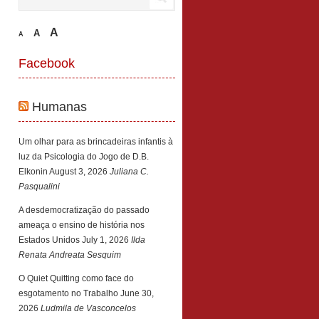
A
A
A
Facebook
Humanas
Um olhar para as brincadeiras infantis à
luz da Psicologia do Jogo de D.B.
Elkonin
August 3, 2026
Juliana C.
Pasqualini
A desdemocratização do passado
ameaça o ensino de história nos
Estados Unidos
July 1, 2026
Ilda
Renata Andreata Sesquim
O Quiet Quitting como face do
esgotamento no Trabalho
June 30,
2026
Ludmila de Vasconcelos