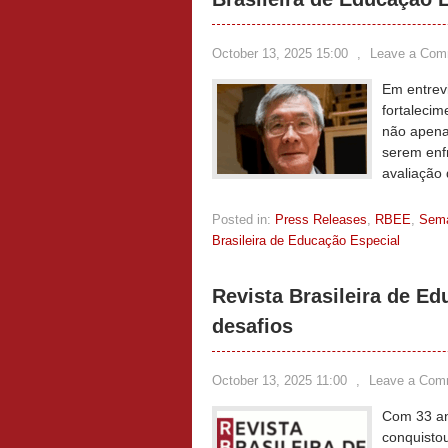
October 13, 2025 15:00
,
Leave a Com
Em entrev
fortalecim
não apena
serem enfr
avaliação 
Posted in:
Press Releases
,
RBEE
,
Sem
Brasileira de Educação Especial
Revista Brasileira de Ed
desafios
October 13, 2025 11:00
,
Leave a Com
Com 33 an
conquisto