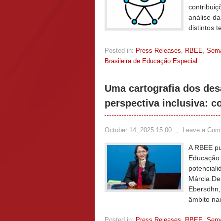
contribuiç
análise da
distintos 
Posted in:
Press Releases
,
RBEE
,
Sem
Brasileira de Educação Especial
Uma cartografia dos des
perspectiva inclusiva: c
October 14, 2025 15:00
,
Leave a Com
A RBEE pu
Educação 
potencial
Márcia De
Ebersöhn,
âmbito nac
Posted in:
Press Releases
,
RBEE
,
Sem