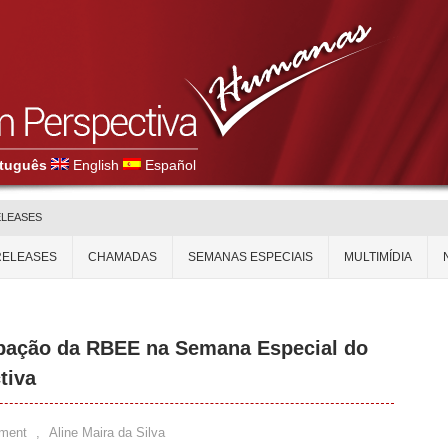
tuguês
English
Español
ELEASES
RELEASES
CHAMADAS
SEMANAS ESPECIAIS
MULTIMÍDIA
ipação da RBEE na Semana Especial do
tiva
ment
,
Aline Maira da Silva