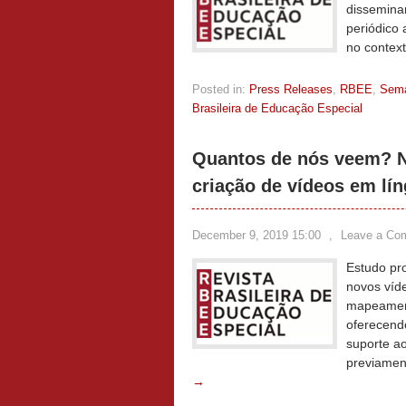
dissemina
periódico
no contex
Posted in:
Press Releases
,
RBEE
,
Sem
Brasileira de Educação Especial
Quantos de nós veem? No
criação de vídeos em lín
December 9, 2019 15:00
,
Leave a Co
Estudo pr
novos víd
mapeament
oferecend
suporte a
previamen
→