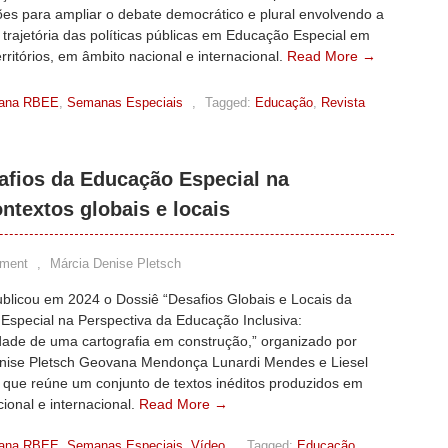
ões para ampliar o debate democrático e plural envolvendo a
 trajetória das políticas públicas em Educação Especial em
territórios, em âmbito nacional e internacional.
Read More →
ana RBEE
,
Semanas Especiais
,
Tagged:
Educação
,
Revista
afios da Educação Especial na
ontextos globais e locais
ment
,
Márcia Denise Pletsch
blicou em 2024 o Dossiê “Desafios Globais e Locais da
Especial na Perspectiva da Educação Inclusiva:
idade de uma cartografia em construção,” organizado por
nise Pletsch Geovana Mendonça Lunardi Mendes e Liesel
 que reúne um conjunto de textos inéditos produzidos em
ional e internacional.
Read More →
ana RBEE
,
Semanas Especiais
,
Vídeo
,
Tagged:
Educação
,