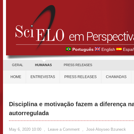
Português
English
Españ
GERAL
HUMANAS
PRESS RELEASES
HOME
ENTREVISTAS
PRESS RELEASES
CHAMADAS
Disciplina e motivação fazem a diferença 
autorregulada
May 6, 2020 10:00
,
Leave a Comment
,
José Aloyseo Bzuneck