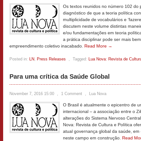
Os textos reunidos no número 102 do 
diagnóstico de que a teoria política 
multiplicidade de vocabulários e ‘fazere
discutem neste volume distintas maneir
e/ou fundamentações em teoria políti
a prática disciplinar pode ser mais b
empreendimento coletivo inacabado.
Read More →
Posted in:
LN
,
Press Releases
,
Tagged:
Lua Nova: Revista de Cultura
Para uma crítica da Saúde Global
November 7, 2016 15:00
,
1 Comment
,
Lua Nova
O Brasil é atualmente o epicentro de 
internacional – a associação entre o Zi
alterações do Sistema Nervoso Centra
Nova: Revista de Cultura e Política of
atual governança global da saúde, em e
neste campo em construção.
Read Mo