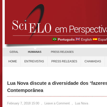
Português
English
Españ
GERAL
HUMANAS
PRESS RELEASES
HOME
ENTREVISTAS
PRESS RELEASES
CHAMADAS
Lua Nova discute a diversidade dos ‘fazeres’
Contemporânea
February 7, 2018 15:00
,
Leave a Comment
,
Lua Nova