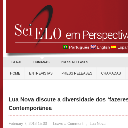
Português
English
Españ
GERAL
HUMANAS
PRESS RELEASES
HOME
ENTREVISTAS
PRESS RELEASES
CHAMADAS
Lua Nova discute a diversidade dos ‘fazeres’
Contemporânea
February 7, 2018 15:00
,
Leave a Comment
,
Lua Nova