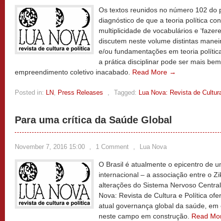
Os textos reunidos no número 102 do 
diagnóstico de que a teoria política 
multiplicidade de vocabulários e ‘fazere
discutem neste volume distintas maneir
e/ou fundamentações em teoria políti
a prática disciplinar pode ser mais b
empreendimento coletivo inacabado.
Read More →
Posted in:
LN
,
Press Releases
,
Tagged:
Lua Nova: Revista de Cultura
Para uma crítica da Saúde Global
November 7, 2016 15:00
,
1 Comment
,
Lua Nova
O Brasil é atualmente o epicentro de 
internacional – a associação entre o Zi
alterações do Sistema Nervoso Centra
Nova: Revista de Cultura e Política of
atual governança global da saúde, em e
neste campo em construção.
Read Mo