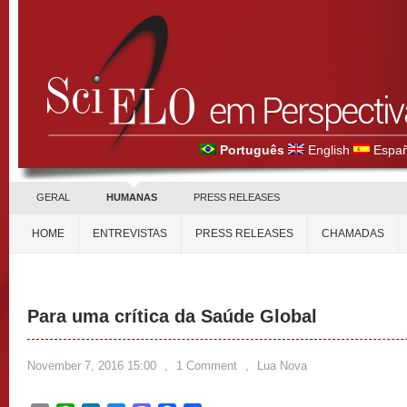
Português
English
Españ
GERAL
HUMANAS
PRESS RELEASES
HOME
ENTREVISTAS
PRESS RELEASES
CHAMADAS
Para uma crítica da Saúde Global
November 7, 2016 15:00
,
1 Comment
,
Lua Nova