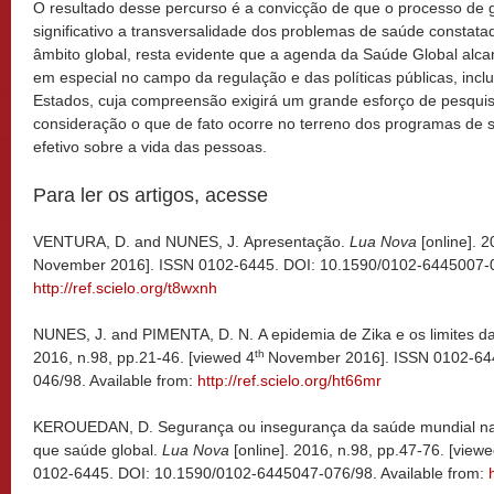
O resultado desse percurso é a convicção de que o processo de
significativo a transversalidade dos problemas de saúde constata
âmbito global, resta evidente que a agenda da Saúde Global alc
em especial no campo da regulação e das políticas públicas, inclu
Estados, cuja compreensão exigirá um grande esforço de pesquisa
consideração o que de fato ocorre no terreno dos programas de 
efetivo sobre a vida das pessoas.
Para ler os artigos, acesse
VENTURA, D. and NUNES, J. Apresentação.
Lua Nova
[online]. 2
November 2016]. ISSN 0102-6445. DOI: 10.1590/0102-6445007-01
http://ref.scielo.org/t8wxnh
NUNES, J. and PIMENTA, D. N. A epidemia de Zika e os limites da
th
2016, n.98, pp.21-46. [viewed 4
November 2016]. ISSN 0102-64
046/98. Available from:
http://ref.scielo.org/ht66mr
KEROUEDAN, D. Segurança ou insegurança da saúde mundial na Á
que saúde global.
Lua Nova
[online]. 2016, n.98, pp.47-76. [view
0102-6445. DOI: 10.1590/0102-6445047-076/98. Available from: