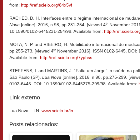
from:
http://ref.scielo.org/84x5vf
RACHED, D. H. Interfaces entre o regime internacional de mudanç
th
Nova
[online]. 2016, n.98, pp.231-254. [viewed 4
November 2016
10.1590/0102-6445231-254/98. Available from:
http://ref.scielo.or
MOTA, N. P. and RIBEIRO, H. Mobilidade internacional de médico
th
pp.255-273. [viewed 4
November 2016]. ISSN 0102-6445. DOI: 
Available from:
http://ref.scielo.org/7yphss
STEFFENS, I. and MARTINS, J. “Falta um Jorge”: a saúde na polí
São Paulo (SP).
Lua Nova
[online]. 2016, n.98, pp.275-299. [view
0102-6445. DOI: 10.1590/0102-6445275-299/98. Available from:
Link externo
Lua Nova – LN:
www.scielo.br/ln
Posts relacionados: