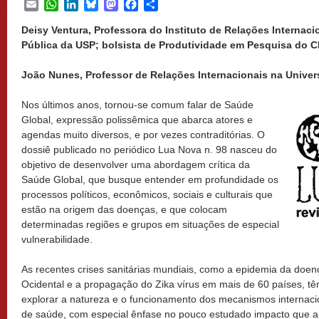
Email
WhatsApp
LinkedIn
Bluesky
Mastodon
Facebook
Share
Deisy Ventura, Professora do Instituto de Relações Internac
Pública da USP; bolsista de Produtividade em Pesquisa do CN
João Nunes, Professor de Relações Internacionais na Univer
Nos últimos anos, tornou-se comum falar de Saúde
Global, expressão polissêmica que abarca atores e
agendas muito diversos, e por vezes contraditórias. O
dossiê publicado no periódico Lua Nova n. 98 nasceu do
objetivo de desenvolver uma abordagem crítica da
Saúde Global, que busque entender em profundidade os
processos políticos, econômicos, sociais e culturais que
estão na origem das doenças, e que colocam
determinadas regiões e grupos em situações de especial
vulnerabilidade.
As recentes crises sanitárias mundiais, como a epidemia da doenç
Ocidental e a propagação do Zika vírus em mais de 60 países, t
explorar a natureza e o funcionamento dos mecanismos internaci
de saúde, com especial ênfase no pouco estudado impacto que 