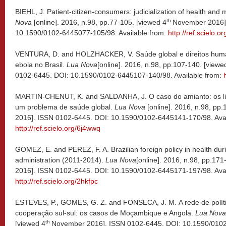
BIEHL, J. Patient-citizen-consumers: judicialization of health and 
th
Nova
[online]. 2016, n.98, pp.77-105. [viewed 4
November 2016]
10.1590/0102-6445077-105/98. Available from:
http://ref.scielo.or
VENTURA, D. and HOLZHACKER, V. Saúde global e direitos human
ebola no Brasil.
Lua Nova
[online]. 2016, n.98, pp.107-140. [viewe
0102-6445. DOI: 10.1590/0102-6445107-140/98. Available from:
MARTIN-CHENUT, K. and SALDANHA, J. O caso do amianto: os lim
um problema de saúde global.
Lua Nova
[online]. 2016, n.98, pp.
2016]. ISSN 0102-6445. DOI: 10.1590/0102-6445141-170/98. Avai
http://ref.scielo.org/6j4wwq
GOMEZ, E. and PEREZ, F. A. Brazilian foreign policy in health dur
administration (2011-2014).
Lua Nova
[online]. 2016, n.98, pp.171
2016]. ISSN 0102-6445. DOI: 10.1590/0102-6445171-197/98. Avai
http://ref.scielo.org/2hkfpc
ESTEVES, P., GOMES, G. Z. and FONSECA, J. M. A rede de políti
cooperação sul-sul: os casos de Moçambique e Angola.
Lua Nova
th
[viewed 4
November 2016]. ISSN 0102-6445. DOI: 10.1590/0102