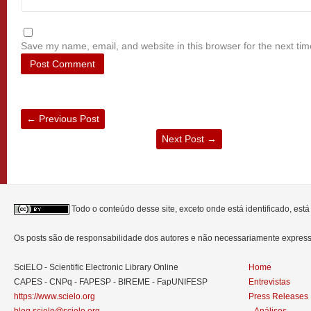
Save my name, email, and website in this browser for the next ti
←
Previous Post
Next Post
→
Todo o conteúdo desse site, exceto onde está identificado, est
Os posts são de responsabilidade dos autores e não necessariamente expre
SciELO - Scientific Electronic Library Online
Home
CAPES - CNPq - FAPESP - BIREME - FapUNIFESP
Entrevistas
https://www.scielo.org
Press Releases
blog.scielo@scielo.org
Análises