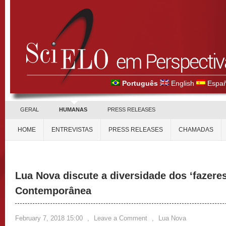
Português
English
Españ
GERAL
HUMANAS
PRESS RELEASES
HOME
ENTREVISTAS
PRESS RELEASES
CHAMADAS
Lua Nova discute a diversidade dos ‘fazeres’
Contemporânea
February 7, 2018 15:00
,
Leave a Comment
,
Lua Nova