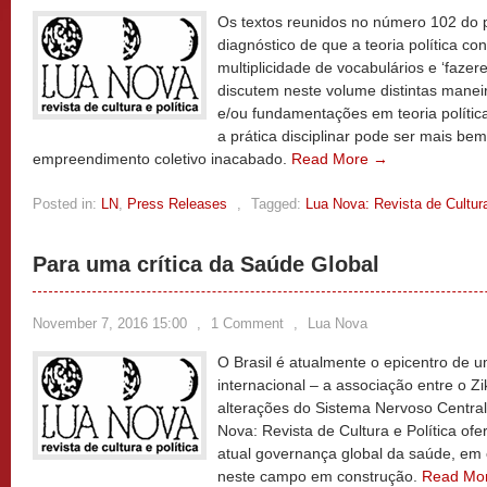
Os textos reunidos no número 102 do 
diagnóstico de que a teoria política 
multiplicidade de vocabulários e ‘fazere
discutem neste volume distintas maneir
e/ou fundamentações em teoria políti
a prática disciplinar pode ser mais b
empreendimento coletivo inacabado.
Read More →
Posted in:
LN
,
Press Releases
,
Tagged:
Lua Nova: Revista de Cultura
Para uma crítica da Saúde Global
November 7, 2016 15:00
,
1 Comment
,
Lua Nova
O Brasil é atualmente o epicentro de 
internacional – a associação entre o Zi
alterações do Sistema Nervoso Centra
Nova: Revista de Cultura e Política of
atual governança global da saúde, em e
neste campo em construção.
Read Mo