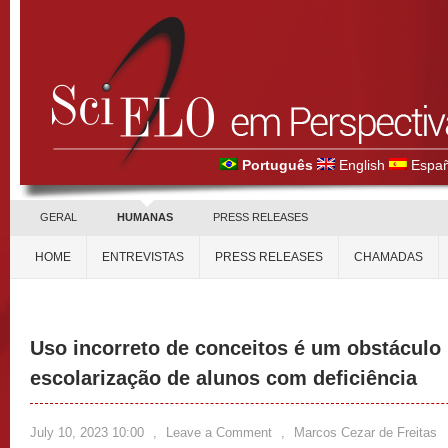
Português
English
Españ
GERAL
HUMANAS
PRESS RELEASES
HOME
ENTREVISTAS
PRESS RELEASES
CHAMADAS
Uso incorreto de conceitos é um obstáculo 
escolarização de alunos com deficiência
July 10, 2023 10:00
,
Leave a Comment
,
Marcos Cezar de Freitas