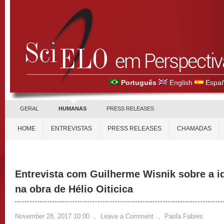
Português
English
Españ
GERAL
HUMANAS
PRESS RELEASES
HOME
ENTREVISTAS
PRESS RELEASES
CHAMADAS
Entrevista com Guilherme Wisnik sobre a i
na obra de Hélio Oiticica
November 28, 2017 10:00
,
Leave a Comment
,
Paola Fabres