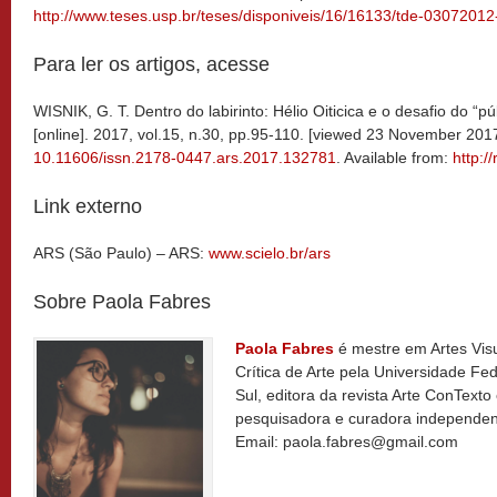
http://www.teses.usp.br/teses/disponiveis/16/16133/tde-03072012
Para ler os artigos, acesse
WISNIK, G. T. Dentro do labirinto: Hélio Oiticica e o desafio do “p
[online]. 2017, vol.15, n.30, pp.95-110. [viewed 23 November 20
10.11606/issn.2178-0447.ars.2017.132781
. Available from:
http:/
Link externo
ARS (São Paulo) – ARS:
www.scielo.br/ars
Sobre
Paola Fabres
Paola Fabres
é mestre em Artes Visu
Crítica de Arte pela Universidade Fe
Sul, editora da revista Arte ConText
pesquisadora e curadora independen
Email:
paola.fabres@gmail.com
..