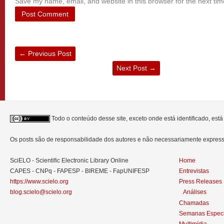
Save my name, email, and website in this browser for the next ti
←
Previous Post
Next Post
→
Todo o conteúdo desse site, exceto onde está identificado, est
Os posts são de responsabilidade dos autores e não necessariamente expre
SciELO - Scientific Electronic Library Online
Home
CAPES - CNPq - FAPESP - BIREME - FapUNIFESP
Entrevistas
https://www.scielo.org
Press Releases
blog.scielo@scielo.org
Análises
Chamadas
Semanas Especi