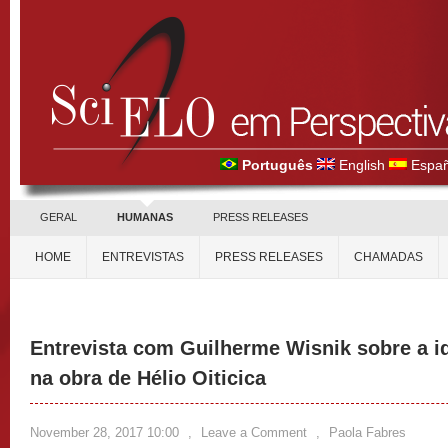
Português
English
Españ
GERAL
HUMANAS
PRESS RELEASES
HOME
ENTREVISTAS
PRESS RELEASES
CHAMADAS
Entrevista com Guilherme Wisnik sobre a i
na obra de Hélio Oiticica
November 28, 2017 10:00
,
Leave a Comment
,
Paola Fabres