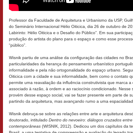
Professor da Faculdade de Arquitetura e Urbanismo da USP, Guil
do Seminário Internacional Hélio Oiticica, dia 26 de outubro de 
Labirinto: Hélio Oiticica e o Desafio do Público”. Em sua participaç
produção do artista do plano para o espaço e como esse process
“público”.
Wisnik partiu de uma análise da configuração das cidades no Bras
particularidades da herança do pensamento urbanístico português
informalidade e pela não ortogonalidade do espaço urbano. Segu
Oiticica com a cidade e sua informalidade, bem como o contato q
permite uma reavaliação da influência construtivista que marca 
associado à razão, à ordem e ao raciocínio condicionado. Nesse se
provém desse espaço social, vai se fazer presente em parte de 
partindo da arquitetura, mas avançando rumo a uma espacialidade 
Wisnik debruça-se sobre as relações entre arte e arquitetura des
doutorado, intitulado
Dentro do nevoeiro
:
diálogos cruzados entre 
contemporâneas
(WISNIK, 2012). Dedicou um dos capítulos da te
Brasil, a uma tentativa de compreensão e avaliação do legado tr