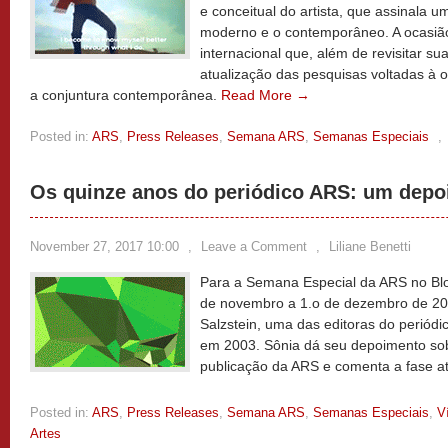
e conceitual do artista, que assinala 
moderno e o contemporâneo. A ocasiã
internacional que, além de revisitar sua 
atualização das pesquisas voltadas à 
a conjuntura contemporânea.
Read More →
Posted in:
ARS
,
Press Releases
,
Semana ARS
,
Semanas Especiais
,
Os quinze anos do periódico ARS: um dep
November 27, 2017 10:00
,
Leave a Comment
,
Liliane Benetti
Para a Semana Especial da ARS no Bl
de novembro a 1.o de dezembro de 201
Salzstein, uma das editoras do periódi
em 2003. Sônia dá seu depoimento so
publicação da ARS e comenta a fase at
Posted in:
ARS
,
Press Releases
,
Semana ARS
,
Semanas Especiais
,
V
Artes