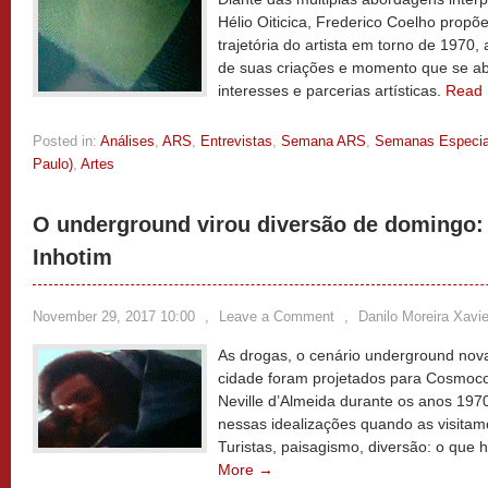
Hélio Oiticica, Frederico Coelho propõe
trajetória do artista em torno de 1970
de suas criações e momento que se ab
interesses e parcerias artísticas.
Read
Posted in:
Análises
,
ARS
,
Entrevistas
,
Semana ARS
,
Semanas Especia
Paulo)
,
Artes
O underground virou diversão de domingo
Inhotim
November 29, 2017 10:00
,
Leave a Comment
,
Danilo Moreira Xavie
As drogas, o cenário underground nova
cidade foram projetados para Cosmococa
Neville d’Almeida durante os anos 19
nessas idealizações quando as visitamos
Turistas, paisagismo, diversão: o que
More →