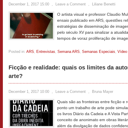
December 1, 2017 15:00
,
Leave a Comment
,
Liliane Benetti
O artista visual e professor Claudio M
ensaio publicado em ARS, questões rel
estratégias de disseminação de imag
pelo século XV para sinalizar a atual
tempos de voraz proliferação de image
Posted in:
ARS
,
Entrevistas
,
Semana ARS
,
Semanas Especiais
,
Vídeo
Ficção e realidade: quais os limites da aut
arte?
December 1, 2017 10:00
,
Leave a Comment
,
Bruna Mayer
Quais são as fronteiras entre ficção e r
ponto um trabalho de arte pode simul
os livros Diário da Cadeia e A Vista Par
conceito de anonimato em obras literár
além da divulgação de dados confidenci