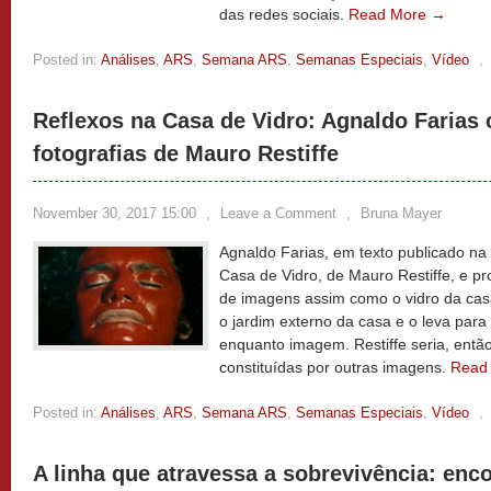
das redes sociais.
Read More →
Posted in:
Análises
,
ARS
,
Semana ARS
,
Semanas Especiais
,
Vídeo
,
Reflexos na Casa de Vidro: Agnaldo Farias
fotografias de Mauro Restiffe
November 30, 2017 15:00
,
Leave a Comment
,
Bruna Mayer
Agnaldo Farias, em texto publicado na
Casa de Vidro, de Mauro Restiffe, e p
de imagens assim como o vidro da casa
o jardim externo da casa e o leva para 
enquanto imagem. Restiffe seria, entã
constituídas por outras imagens.
Read
Posted in:
Análises
,
ARS
,
Semana ARS
,
Semanas Especiais
,
Vídeo
,
A linha que atravessa a sobrevivência: enc