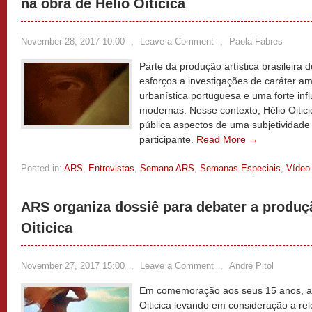
na obra de Hélio Oiticica
November 28, 2017 10:00
,
Leave a Comment
,
Paola Fabres
Parte da produção artística brasileira
esforços a investigações de caráter am
urbanística portuguesa e uma forte in
modernas. Nesse contexto, Hélio Oitici
pública aspectos de uma subjetividade
participante.
Read More →
Posted in:
ARS
,
Entrevistas
,
Semana ARS
,
Semanas Especiais
,
Vídeo
ARS organiza dossiê para debater a produçã
Oiticica
November 27, 2017 15:00
,
Leave a Comment
,
André Pitol
Em comemoração aos seus 15 anos, a 
Oiticica levando em consideração a re