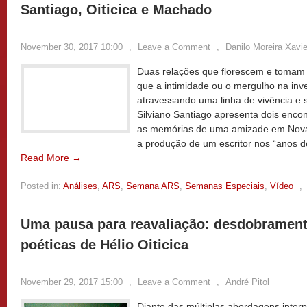
Santiago, Oiticica e Machado
November 30, 2017 10:00
,
Leave a Comment
,
Danilo Moreira Xavie
Duas relações que florescem e tomam 
que a intimidade ou o mergulho na inv
atravessando uma linha de vivência e 
Silviano Santiago apresenta dois enco
as memórias de uma amizade em Nova 
a produção de um escritor nos “anos 
Read More →
Posted in:
Análises
,
ARS
,
Semana ARS
,
Semanas Especiais
,
Vídeo
,
Uma pausa para reavaliação: desdobrament
poéticas de Hélio Oiticica
November 29, 2017 15:00
,
Leave a Comment
,
André Pitol
Diante das múltiplas abordagens inter