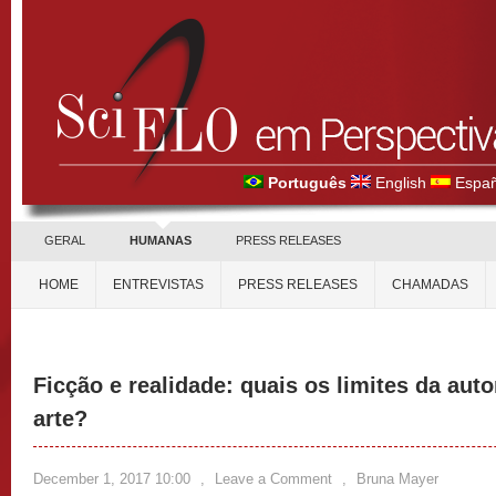
Português
English
Españ
GERAL
HUMANAS
PRESS RELEASES
HOME
ENTREVISTAS
PRESS RELEASES
CHAMADAS
Ficção e realidade: quais os limites da aut
arte?
December 1, 2017 10:00
,
Leave a Comment
,
Bruna Mayer