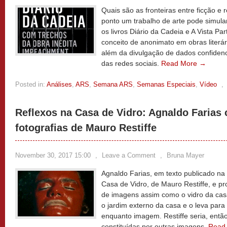
Quais são as fronteiras entre ficção e r
ponto um trabalho de arte pode simul
os livros Diário da Cadeia e A Vista Par
conceito de anonimato em obras literár
além da divulgação de dados confidenci
das redes sociais.
Read More →
Posted in:
Análises
,
ARS
,
Semana ARS
,
Semanas Especiais
,
Vídeo
,
Reflexos na Casa de Vidro: Agnaldo Farias
fotografias de Mauro Restiffe
November 30, 2017 15:00
,
Leave a Comment
,
Bruna Mayer
Agnaldo Farias, em texto publicado na
Casa de Vidro, de Mauro Restiffe, e p
de imagens assim como o vidro da casa
o jardim externo da casa e o leva para 
enquanto imagem. Restiffe seria, entã
constituídas por outras imagens.
Read