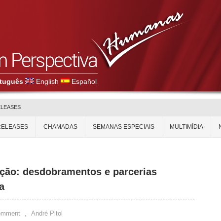
tuguês
English
Español
ELEASES
RELEASES
CHAMADAS
SEMANAS ESPECIAIS
MULTIMÍDIA
ção: desdobramentos e parcerias
a
omment
,
André Pitol