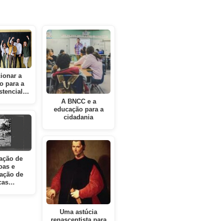
ionar a
o para a
istencial…
A BNCC e a
educação para a
cidadania
ação de
oas e
gação de
icas…
Uma astúcia
renascentista para