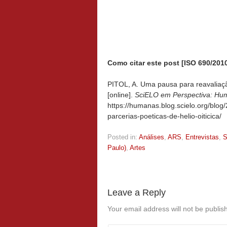
Como citar este post [ISO 690/2010
PITOL, A. Uma pausa para reavaliaçã
[online].
SciELO em Perspectiva: Hu
https://humanas.blog.scielo.org/bl
parcerias-poeticas-de-helio-oiticica/
Posted in:
Análises
,
ARS
,
Entrevistas
,
S
Paulo)
,
Artes
Leave a Reply
Your email address will not be publis