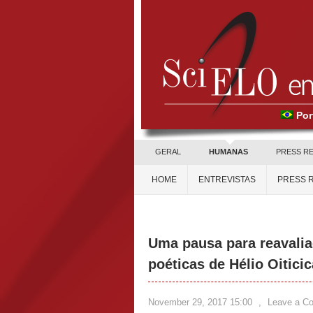
Por
GERAL
HUMANAS
PRESS R
HOME
ENTREVISTAS
PRESS 
Uma pausa para reavalia
poéticas de Hélio Oiticic
November 29, 2017 15:00
,
Leave a C