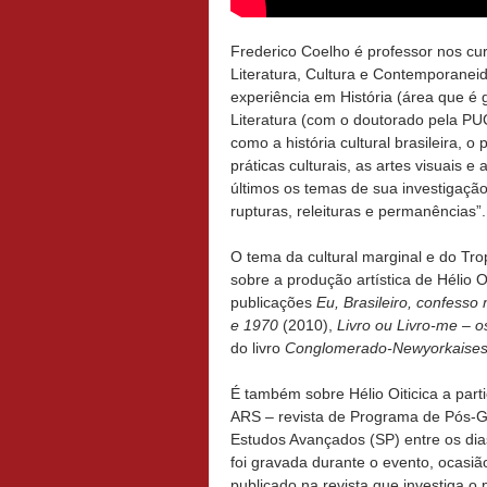
Frederico Coelho é professor nos cu
Literatura, Cultura e Contemporane
experiência em História (área que é
Literatura (com o doutorado pela PUC
como a história cultural brasileira, 
práticas culturais, as artes visuais e
últimos os temas de sua investigação
rupturas, releituras e permanências”.
O tema da cultural marginal e do Tr
sobre a produção artística de Hélio 
publicações
Eu, Brasileiro, confesso
e 1970
(2010),
Livro ou Livro-me – os
do livro
Conglomerado-Newyorkaise
É também sobre Hélio Oiticica a par
ARS – revista de Programa de Pós-Gr
Estudos Avançados (SP) entre os dia
foi gravada durante o evento, ocasiã
publicado na revista que investiga o 