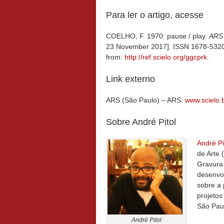
Para ler o artigo, acesse
COELHO, F. 1970: pause / play.
ARS 
23 November 2017]. ISSN 1678-532
from:
http://ref.scielo.org/ggcprk
.
Link externo
ARS (São Paulo) – ARS:
www.scielo.b
Sobre André Pitol
André Pi
de Arte 
Gravura
desenvol
sobre a 
projetos
São Paul
André Pitol