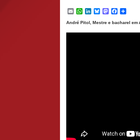
Email
WhatsApp
LinkedIn
Bluesky
Mastodon
Facebook
Share
André Pitol, Mestre e bacharel em A