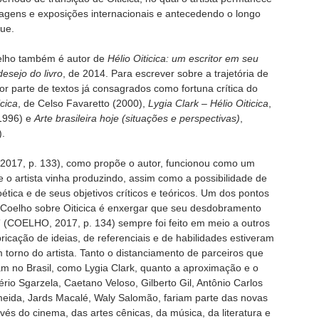
iagens e exposições internacionais e antecedendo o longo
ue.
elho também é autor de
Hélio Oiticica: um escritor em seu
desejo do livro
, de 2014. Para escrever sobre a trajetória de
or parte de textos já consagrados como fortuna crítica do
cica
, de Celso Favaretto (2000),
Lygia Clark – Hélio Oiticica
,
(1996) e
Arte brasileira hoje (situações e perspectivas)
,
).
 2017, p. 133), como propõe o autor, funcionou como um
o artista vinha produzindo, assim como a possibilidade de
ética e de seus objetivos críticos e teóricos. Um dos pontos
 Coelho sobre Oiticica é enxergar que seu desdobramento
” (COELHO, 2017, p. 134) sempre foi feito em meio a outros
icação de ideias, de referenciais e de habilidades estiveram
 torno do artista. Tanto o distanciamento de parceiros que
 no Brasil, como Lygia Clark, quanto a aproximação e o
o Sgarzela, Caetano Veloso, Gilberto Gil, Antônio Carlos
lmeida, Jards Macalé, Waly Salomão, fariam parte das novas
avés do cinema, das artes cênicas, da música, da literatura e