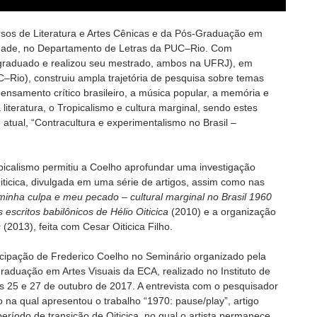
rsos de Literatura e Artes Cênicas e da Pós-Graduação em
idade, no Departamento de Letras da PUC–Rio. Com
 graduado e realizou seu mestrado, ambos na UFRJ), em
–Rio), construiu ampla trajetória de pesquisa sobre temas
o pensamento crítico brasileiro, a música popular, a memória e
 a literatura, o Tropicalismo e cultura marginal, sendo estes
 atual, “Contracultura e experimentalismo no Brasil –
opicalismo permitiu a Coelho aprofundar uma investigação
Oiticica, divulgada em uma série de artigos, assim como nas
 minha culpa e meu pecado – cultural marginal no Brasil 1960
 escritos babilônicos de Hélio Oiticica
(2010) e a organização
s
(2013), feita com Cesar Oiticica Filho.
ticipação de Frederico Coelho no Seminário organizado pela
aduação em Artes Visuais da ECA, realizado no Instituto de
s 25 e 27 de outubro de 2017. A entrevista com o pesquisador
o na qual apresentou o trabalho “1970: pause/play”, artigo
período de transição de Oiticica, no qual o artista permanece