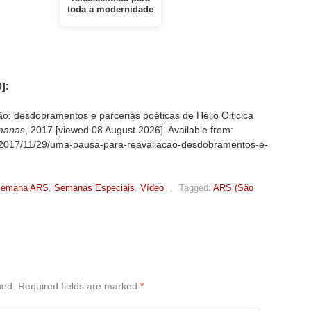
toda a modernidade
]:
o: desdobramentos e parcerias poéticas de Hélio Oiticica
manas
, 2017 [viewed
08 August 2026]. Available from:
og/2017/11/29/uma-pausa-para-reavaliacao-desdobramentos-e-
emana ARS
,
Semanas Especiais
,
Vídeo
,
Tagged:
ARS (São
hed.
Required fields are marked
*