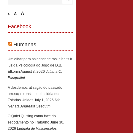
A
A
A
Facebook
Humanas
Um olhar para as brincadeiras infantis à
luz da Psicologia do Jogo de D.B.
Elkonin
August 3, 2026
Juliana C.
Pasqualini
A desdemocratização do passado
ameaça o ensino de história nos
Estados Unidos
July 1, 2026
Ilda
Renata Andreata Sesquim
O Quiet Quitting como face do
esgotamento no Trabalho
June 30,
2026
Ludmila de Vasconcelos