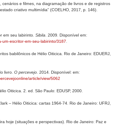
 cenários e filmes, na diagramação de livros e de registros
 “estado criativo multimídia” (COELHO, 2017, p. 146).
r em seu labirinto.
Sibila
. 2009. Disponível em:
cica-um-escritor-em-seu-labirinto/3187
.
itos babilônicos de Hélio Oiticica. Rio de Janeiro: EDUERJ,
o livro.
O percevejo
. 2014. Disponível: em:
percevejoonline/article/view/5062
io Oiticica. 2. ed. São Paulo: EDUSP, 2000.
ark – Hélio Oiticica: cartas 1964-74. Rio de Janeiro: UFRJ,
ira hoje (situações e perspectivas). Rio de Janeiro: Paz e