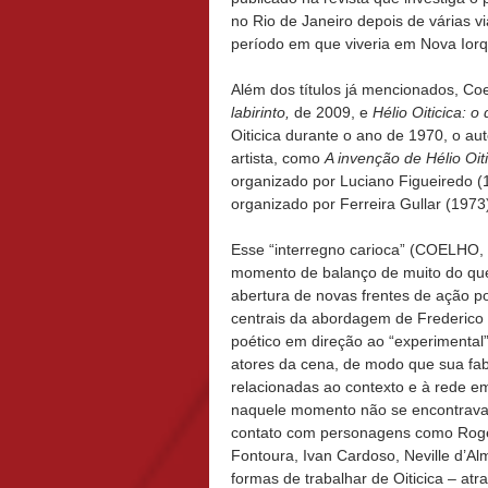
no Rio de Janeiro depois de várias v
período em que viveria em Nova Iorq
Além dos títulos já mencionados, Co
labirinto,
de 2009, e
Hélio Oiticica: o 
Oiticica durante o ano de 1970, o aut
artista, como
A invenção de Hélio Oiti
organizado por Luciano Figueiredo 
organizado por Ferreira Gullar (1973
Esse “interregno carioca” (COELHO,
momento de balanço de muito do que 
abertura de novas frentes de ação po
centrais da abordagem de Frederico
poético em direção ao “experimental
atores da cena, de modo que sua fabr
relacionadas ao contexto e à rede em
naquele momento não se encontravam
contato com personagens como Rogéri
Fontoura, Ivan Cardoso, Neville d’A
formas de trabalhar de Oiticica – atr