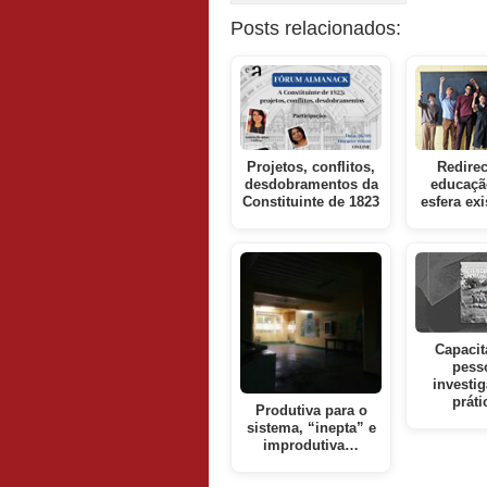
Posts relacionados:
Projetos, conflitos,
Redirec
desdobramentos da
educaçã
Constituinte de 1823
esfera ex
Capacit
pess
investi
prát
Produtiva para o
sistema, “inepta” e
improdutiva…