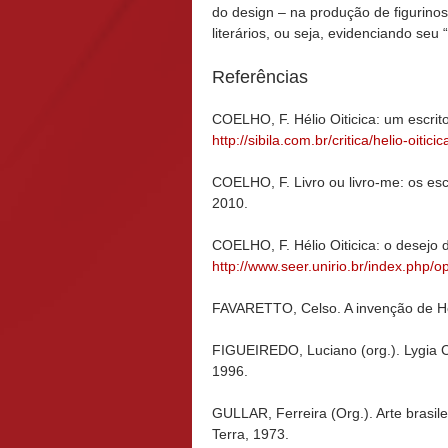
do design – na produção de figurinos,
literários, ou seja, evidenciando seu
Referências
COELHO, F. Hélio Oiticica: um escrito
http://sibila.com.br/critica/helio-oiti
COELHO, F. Livro ou livro-me: os escr
2010.
COELHO, F. Hélio Oiticica: o desejo d
http://www.seer.unirio.br/index.php/o
FAVARETTO, Celso. A invenção de Hél
FIGUEIREDO, Luciano (org.). Lygia Cl
1996.
GULLAR, Ferreira (Org.). Arte brasile
Terra, 1973.