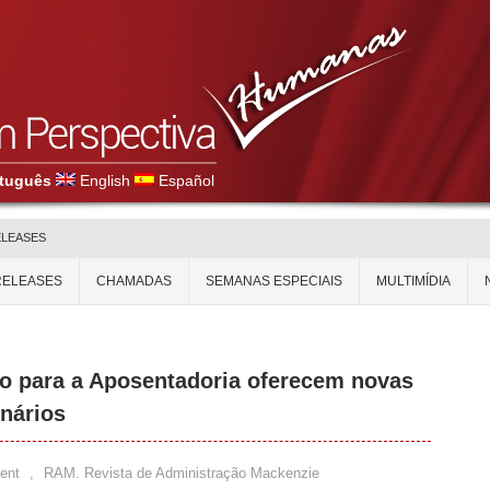
tuguês
English
Español
ELEASES
RELEASES
CHAMADAS
SEMANAS ESPECIAIS
MULTIMÍDIA
o para a Aposentadoria oferecem novas
onários
ent
,
RAM. Revista de Administração Mackenzie