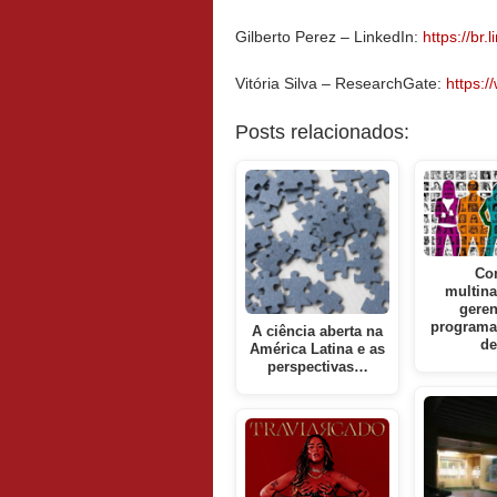
Gilberto Perez – LinkedIn:
https://br
Vitória Silva – ResearchGate:
https:/
Posts relacionados:
Co
multina
gere
programa
A ciência aberta na
d
América Latina e as
perspectivas…