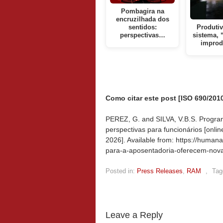
Pombagira na
encruzilhada dos
sentidos:
Produtiv
perspectivas…
sistema, 
improd
Como citar este post [ISO 690/2010
PEREZ, G. and SILVA, V.B.S. Progra
perspectivas para funcionários [onlin
2026]. Available from: https://huma
para-a-aposentadoria-oferecem-novas
Posted in:
Press Releases
,
RAM
,
Tag
Leave a Reply