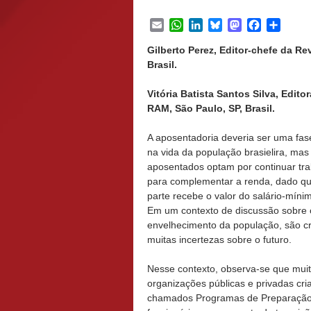
Email
WhatsApp
LinkedIn
Bluesky
Mastodon
Facebook
Share
Gilberto Perez, Editor-chefe da R
Brasil.
Vitória Batista Santos Silva, Edit
RAM, São Paulo, SP, Brasil.
A aposentadoria deveria ser uma fase
na vida da população brasielira, mas
aposentados optam por continuar tr
para complementar a renda, dado q
parte recebe o valor do salário-míni
Em um contexto de discussão sobre 
envelhecimento da população, são c
muitas incertezas sobre o futuro.
Nesse contexto, observa-se que mui
organizações públicas e privadas cr
chamados Programas de Preparação p