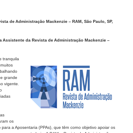
evista de Administração Mackenzie – RAM, São Paulo, SP,
ora Assistente da Revista de Administração Mackenzie –
 tranquila
 muitos
abalhando
ue grande
mo vigente.
o
riadas
tas
iaram os
ara a Aposentaria (PPAs), que têm como objetivo apoiar os