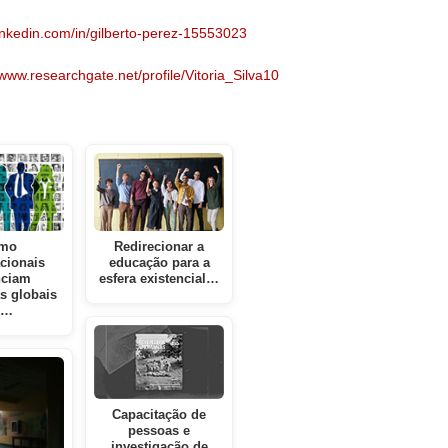
.linkedin.com/in/gilberto-perez-15553023
/www.researchgate.net/profile/Vitoria_Silva10
mo
Redirecionar a
cionais
educação para a
nciam
esfera existencial…
s globais
e…
Capacitação de
pessoas e
investigação de