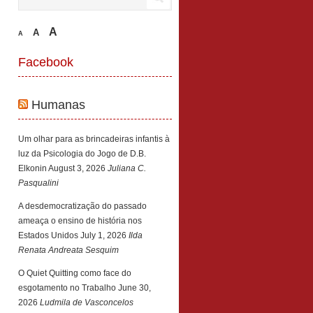
A
A
A
Facebook
Humanas
Um olhar para as brincadeiras infantis à
luz da Psicologia do Jogo de D.B.
Elkonin
August 3, 2026
Juliana C.
Pasqualini
A desdemocratização do passado
ameaça o ensino de história nos
Estados Unidos
July 1, 2026
Ilda
Renata Andreata Sesquim
O Quiet Quitting como face do
esgotamento no Trabalho
June 30,
2026
Ludmila de Vasconcelos