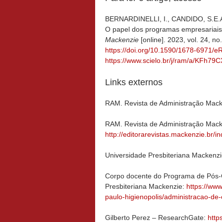
BERNARDINELLI, I., CANDIDO, S.E.A.
O papel dos programas empresariais
Mackenzie
[online]. 2023, vol. 24, 
https://doi.org/10.1590/1678-6971
https://www.scielo.br/j/ram/a/KFh
Links externos
RAM. Revista de Administração Mac
RAM. Revista de Administração Macke
http://editorarevistas.mackenzie.br/
Universidade Presbiteriana Mackenz
Corpo docente do Programa de Pós-
Presbiteriana Mackenzie:
https://ww
paulo-higienopolis/administracao-de
Gilberto Perez – ResearchGate:
http