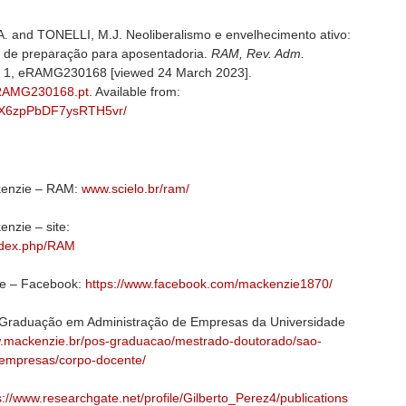
 and TONELLI, M.J. Neoliberalismo e envelhecimento ativo:
 de preparação para aposentadoria.
RAM, Rev. Adm.
no. 1, eRAMG230168 [viewed 24 March 2023].
/eRAMG230168.pt
. Available from:
79CX6zpPbDF7ysRTH5vr/
kenzie – RAM:
www.scielo.br/ram/
nzie – site:
index.php/RAM
ie – Facebook:
https://www.facebook.com/mackenzie1870/
Graduação em Administração de Empresas da Universidade
w.mackenzie.br/pos-graduacao/mestrado-doutorado/sao-
-empresas/corpo-docente/
s://www.researchgate.net/profile/Gilberto_Perez4/publications