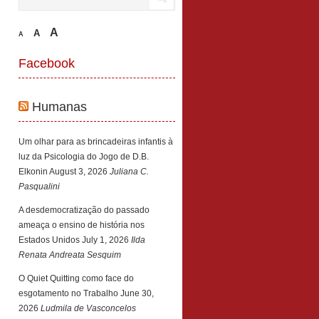
A
A
A
Facebook
Humanas
Um olhar para as brincadeiras infantis à
luz da Psicologia do Jogo de D.B.
Elkonin
August 3, 2026
Juliana C.
Pasqualini
A desdemocratização do passado
ameaça o ensino de história nos
Estados Unidos
July 1, 2026
Ilda
Renata Andreata Sesquim
O Quiet Quitting como face do
esgotamento no Trabalho
June 30,
2026
Ludmila de Vasconcelos