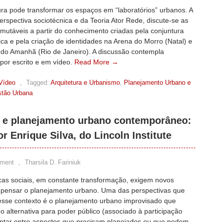
ura pode transformar os espaços em “laboratórios” urbanos. A
perspectiva sociotécnica e da Teoria Ator Rede, discute-se as
 mutáveis a partir do conhecimento criadas pela conjuntura
ica e pela criação de identidades na Arena do Morro (Natal) e
do Amanhã (Rio de Janeiro). A discussão contempla
 por escrito e em vídeo.
Read More →
Vídeo
,
Tagged:
Arquitetura e Urbanismo
,
Planejamento Urbano e
estão Urbana
a e planejamento urbano contemporâneo:
r Enrique Silva, do Lincoln Institute
ment
,
Tharsila D. Fariniuk
cas sociais, em constante transformação, exigem novos
pensar o planejamento urbano. Uma das perspectivas que
sse contexto é o planejamento urbano improvisado que
 alternativa para poder público (associado à participação
optar entre aspectos que precisam planejados ou que podem