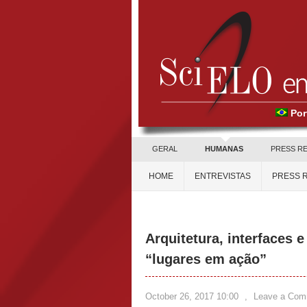
Por
GERAL
HUMANAS
PRESS R
HOME
ENTREVISTAS
PRESS 
Arquitetura, interfaces
“lugares em ação”
October 26, 2017 10:00
,
Leave a Com