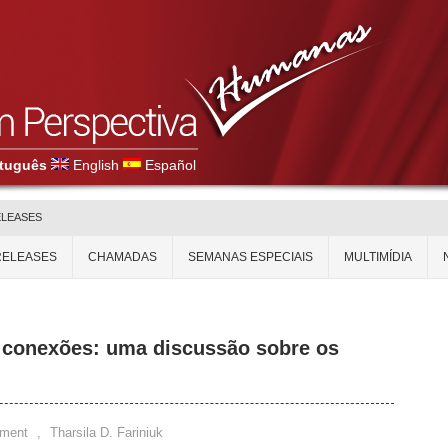
tuguês
English
Español
ELEASES
RELEASES
CHAMADAS
SEMANAS ESPECIAIS
MULTIMÍDIA
 e conexões: uma discussão sobre os
ment
,
Tharsila D. Fariniuk