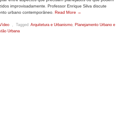
idos improvisadamente. Professor Enrique Silva discute
ento urbano contemporâneo.
Read More →
Vídeo
,
Tagged:
Arquitetura e Urbanismo
,
Planejamento Urbano e
estão Urbana