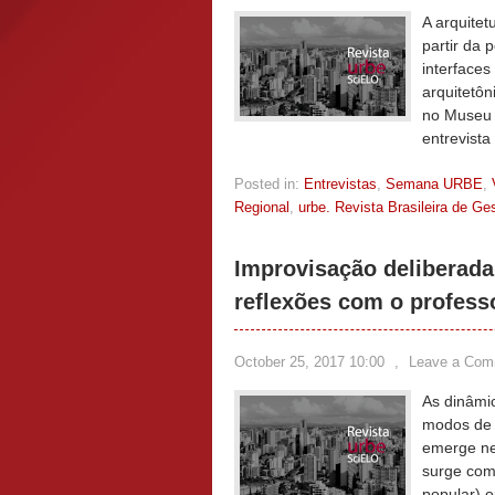
A arquitet
partir da 
interfaces
arquitetôn
no Museu 
entrevista
Posted in:
Entrevistas
,
Semana URBE
,
Regional
,
urbe. Revista Brasileira de G
Improvisação deliberad
reflexões com o professo
October 25, 2017 10:00
,
Leave a Com
As dinâmi
modos de 
emerge ne
surge como
popular) 