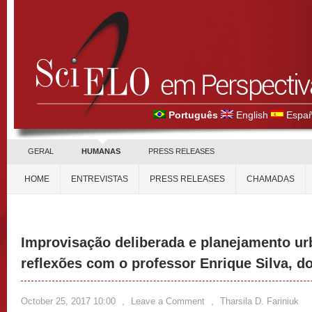
Português
English
Españ
GERAL
HUMANAS
PRESS RELEASES
HOME
ENTREVISTAS
PRESS RELEASES
CHAMADAS
Improvisação deliberada e planejamento u
reflexões com o professor Enrique Silva, do
October 25, 2017 10:00
,
Leave a Comment
,
Tharsila D. Fariniuk