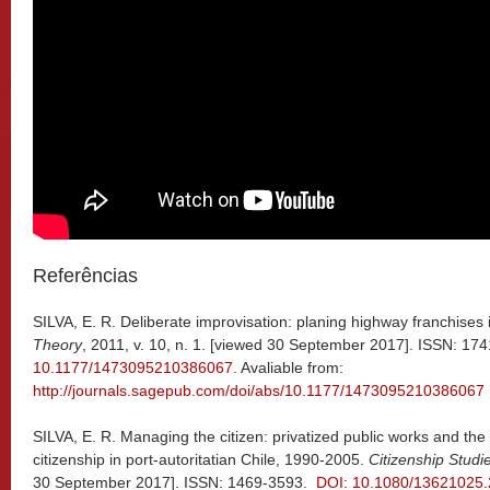
Referências
SILVA, E. R. Deliberate improvisation: planing highway franchises 
Theory
, 2011, v. 10, n. 1. [viewed 30 September 2017]. ISSN: 17
10.1177/1473095210386067
. Avaliable from:
http://journals.sagepub.com/doi/abs/10.1177/1473095210386067
SILVA, E. R. Managing the citizen: privatized public works and t
citizenship in port-autoritatian Chile, 1990-2005.
Citizenship Studi
30 September 2017]. ISSN: 1469-3593.
DOI: 10.1080/13621025