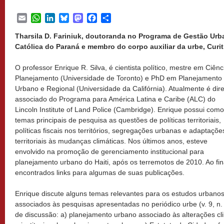
Email
WhatsApp
LinkedIn
Bluesky
Mastodon
Facebook
Share
Tharsila D. Fariniuk, doutoranda no Programa de Gestão Urba
Católica do Paraná e membro do corpo auxiliar da urbe, Curiti
O professor Enrique R. Silva, é cientista político, mestre em Ciênc
Planejamento (Universidade de Toronto) e PhD em Planejamento
Urbano e Regional (Universidade da Califórnia). Atualmente é dire
associado do Programa para América Latina e Caribe (ALC) do
Lincoln Institute of Land Police (Cambridge). Enrique possui como
temas principais de pesquisa as questões de políticas territoriais,
políticas fiscais nos territórios, segregações urbanas e adaptaçõe
territoriais às mudanças climáticas. Nos últimos anos, esteve
envolvido na promoção de gerenciamento institucional para
planejamento urbano do Haiti, após os terremotos de 2010. Ao fi
encontrados links para algumas de suas publicações.
Enrique discute alguns temas relevantes para os estudos urbano
associados às pesquisas apresentadas no periódico urbe (v. 9, n.
de discussão: a) planejamento urbano associado às alterações cli