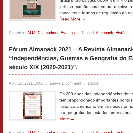
Brasil entre os séculos XVIII e XIX o Di
jurídico-econômicos tem por objetivo a 
conceitos e formas de regulação da ec
Read More →
Posted in:
ALM
,
Chamadas e Eventos
,
Tagged:
Almanack
,
História
Fórum Almanack 2021 – A Revista Almanac
“Independências, Guerras e Geografia do E
século XIX (2020-2021)”.
April 15, 2021 10:00
,
Leave a Comment
,
Dados
Os 200 anos das independências de vá
tem proporcionado importantes pontos
histórico americano em três eixos princi
e a geografia dos estados americanos 
More →
Posted in:
ALM
,
Chamadas e Eventos
,
Tagged:
Almanack
,
História