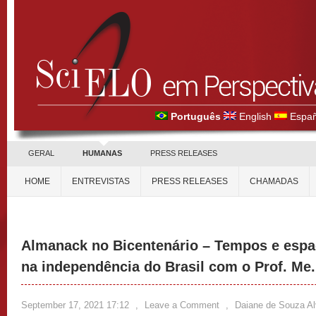
Português
English
Españ
GERAL
HUMANAS
PRESS RELEASES
HOME
ENTREVISTAS
PRESS RELEASES
CHAMADAS
Almanack no Bicentenário – Tempos e espa
na independência do Brasil com o Prof. Me.
September 17, 2021 17:12
,
Leave a Comment
,
Daiane de Souza A