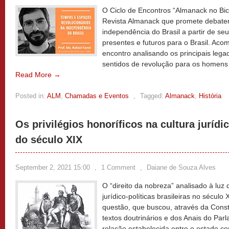
O Ciclo de Encontros “Almanack no Bice
Revista Almanack que promete debater
independência do Brasil a partir de seus
presentes e futuros para o Brasil. A
encontro analisando os principais leg
sentidos de revolução para os homens
Read More →
Posted in:
ALM
,
Chamadas e Eventos
,
Tagged:
Almanack
,
História
Os privilégios honoríficos na cultura jurídic
do século XIX
September 2, 2021 15:00
,
1 Comment
,
Daiane de Souza Alves
O “direito da nobreza” analisado à luz
jurídico-políticas brasileiras no século
questão, que buscou, através da Const
textos doutrinários e dos Anais do Par
relação estabelecida entre o estado con