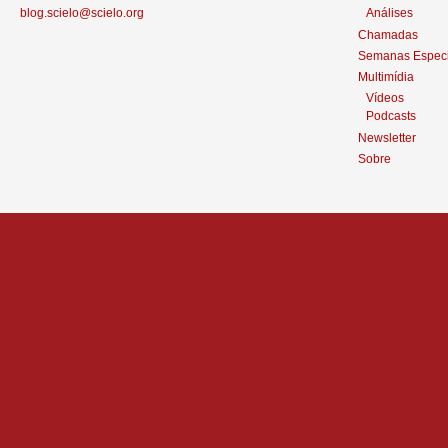
blog.scielo@scielo.org
Análises
Chamadas
Semanas Especi
Multimídia
Vídeos
Podcasts
Newsletter
Sobre