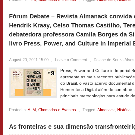
Fórum Debate – Revista Almanack convida 
Hendrik Kraay, Celso Thomas Castilho, Teres
debatedora professora Camila Borges da Si
livro Press, Power, and Culture in Imperial 
August 20, 2021 15:00
,
Leave a Comment
,
Daiane de Souza Alves
Press, Power and Culture in Imperial 
apresenta as mais recentes publicaçõe
do Brasil, o vasto acervo documental d
Hemeroteca Digital além de contribuir
principais metodologias para estudo d
Posted in:
ALM
,
Chamadas e Eventos
,
Tagged:
Almanack
,
História
As fronteiras e sua dimensão transfronteiri