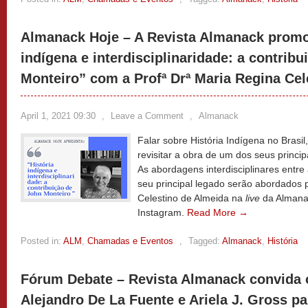
Almanack Hoje – A Revista Almanack promov
indígena e interdisciplinaridade: a contrib
Monteiro” com a Profª Drª Maria Regina Cel
April 1, 2021 09:30
,
Leave a Comment
,
Almanack
Falar sobre História Indígena no Brasi
revisitar a obra de um dos seus princip
As abordagens interdisciplinares entre 
seu principal legado serão abordados 
Celestino de Almeida na
live
da Almanac
Instagram.
Read More →
Posted in:
ALM
,
Chamadas e Eventos
,
Tagged:
Almanack
,
História
Fórum Debate – Revista Almanack convida 
Alejandro De La Fuente e Ariela J. Gross p