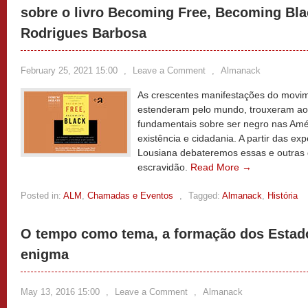
sobre o livro Becoming Free, Becoming Bl
Rodrigues Barbosa
February 25, 2021 15:00
,
Leave a Comment
,
Almanack
As crescentes manifestações do movime
estenderam pelo mundo, trouxeram ao
fundamentais sobre ser negro nas Amé
existência e cidadania. A partir das ex
Lousiana debateremos essas e outras 
escravidão.
Read More →
Posted in:
ALM
,
Chamadas e Eventos
,
Tagged:
Almanack
,
História
O tempo como tema, a formação dos Estad
enigma
May 13, 2016 15:00
,
Leave a Comment
,
Almanack