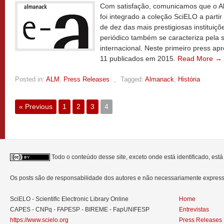
Com satisfação, comunicamos que o A
foi integrado a coleção SciELO a parti
de dez das mais prestigiosas instituiçõ
periódico também se caracteriza pela 
internacional. Neste primeiro press a
11 publicados em 2015.
Read More →
Posted in:
ALM
,
Press Releases
,
Tagged:
Almanack
,
História
« Previous
1
2
3
4
Todo o conteúdo desse site, exceto onde está identificado, est
Os posts são de responsabilidade dos autores e não necessariamente expre
SciELO - Scientific Electronic Library Online
Home
CAPES - CNPq - FAPESP - BIREME - FapUNIFESP
Entrevistas
https://www.scielo.org
Press Releases