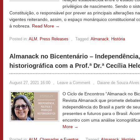
privilégios de nascimento. Sendo o sist
Constituição, o responsável por prever as principais alterações n
vigentes reiterando, assim, o espaço monárquico constitucional 
à nobreza.
Read More →
Posted in:
ALM
,
Press Releases
,
Tagged:
Almanack
,
História
Almanack no Bicentenário – Independência,
historiográfica com a Prof.ª Dr.ª Cecília Hel
August 27, 2021 16:00
,
Leave a Comment
,
Daiane de Souza Alves
O Ciclo de Encontros “Almanack no Bice
Revista Almanack que promete debater
independência do Brasil a partir de seus
presentes e futuros para o Brasil. Ac
encontro com uma análise iconográfic
More →
Posted in:
ALM
,
Chamadas e Eventos
,
Tagged:
Almanack
,
História