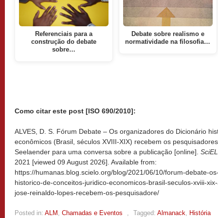
Referenciais para a
Debate sobre realismo e
construção do debate
normatividade na filosofia…
sobre…
Como citar este post [ISO 690/2010]:
ALVES, D. S. Fórum Debate – Os organizadores do Dicionário histó
econômicos (Brasil, séculos XVIII-XIX) recebem os pesquisadores
Seelaender para uma conversa sobre a publicação [online].
SciE
2021 [viewed
09 August 2026]. Available from:
https://humanas.blog.scielo.org/blog/2021/06/10/forum-debate-os
historico-de-conceitos-juridico-economicos-brasil-seculos-xviii-xi
jose-reinaldo-lopes-recebem-os-pesquisadore/
Posted in:
ALM
,
Chamadas e Eventos
,
Tagged:
Almanack
,
História