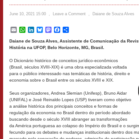
June 10, 2021 15:00
,
Leave a Comment
,
Daiane de Souza Alves
Email
WhatsApp
LinkedIn
Bluesky
Mastodon
Facebook
Share
Daiane de Souza Alves, Assistente de Comunicação da Revi
História na UFOP, Belo Horizonte, MG, Brasil.
O Dicionário histórico de conceitos jurídico-econômicos
(Brasil, séculos XVIII-XIX) é uma obra especializada voltada
para o público interessado nas temáticas de história, direito e
economia sobre o Brasil entre os séculos XVIII e XIX.
Seus organizadores, Andrea Slemian (Unifesp), Bruno Aidar
(UNIFAL) e José Reinaldo Lopes (USP) tiveram como objetivo
a análise histórica dos principais conceitos e formas de
regulação da economia no Brasil dentro do período abordado
buscando desde o século XVIII abranger as transformações
da América portuguesa ao colapso do Império do Brasil e o surgi
fecundo para os debates e mudanças institucionais dentro dos mar
marcado pela separação de poderes, admissão de participação polí