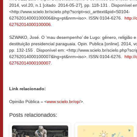
2014, vol.20, n.1 [citado 2014-05-27], pp. 118-131 . Disponível e
<http://www.scielo.br/scielo.php?script=sci_arttext&pid=S0104-
62762014000100006&lng=pt&nrm=iso>. ISSN 0104-6276.
http:/
62762014000100006
.
SZWAKO, José. O ‘mau desempenho’ de Lugo: gênero, religião e
destituição presidencial paraguaia. Opin. Publica [online]. 2014, v
pp. 132-155 . Disponível em: <http://www.scielo.br/scielo.php?scr
62762014000100007&lng=pt&nrm=iso>. ISSN 0104-6276.
http:/
62762014000100007
.
Link relacionado:
Opinião Pública
–
<
www.scielo.br/op/
>.
Posts relacionados: