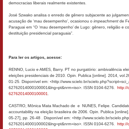
democracias liberais realmente existentes.
José Szwako analisa o enredo de gênero subjacente ao julgamento
acusação de ‘mau desempenho’, ocasionou o
impeachment
de F
Paraguai em “O ‘mau desempenho’ de Lugo: gênero, religião e c
destituição presidencial paraguaia”.
Para ler os artigos, acesse:
RENNO, Lucio e AMES, Barry. PT no purgatório: ambivalência eleit
eleições presidenciais de 2010. Opin. Publica [online]. 2014, vol.2
01-25. Disponível em: <http://www.scielo.br/scielo.php?script=sci
62762014000100001&lng=pt&nrm=iso>. ISSN 0104-6276.
http:/
62762014000100001
.
CASTRO, Mônica Mata Machado de e NUNES, Felipe. Candidatos
accountability na eleição brasileira de 2006. Opin. Publica [online]
05-27], pp. 26-48 . Disponível em: <http://www.scielo.br/scielo.p
62762014000100002&lng=pt&nrm=iso>. ISSN 0104-6276.
http:/