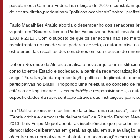
postulantes à Câmara Federal na eleição de 2010 e constatam qu
de centro-direita,predominam “políticos ocasionais” sobre “profissi
Paulo Magalhães Araújo aborda o desempenho dos senadores bras
vigente em “Bicameralismo e Poder Executivo no Brasil: revisão de
1989 e 2010”. Com o suposto de que os senadores não são mero
recalcitrantes no uso de seus poderes de veto, o autor analisa os 
estruturais das escolhas dos senadores em sua decisão de emend
Debora Rezende de Almeida analisa a nova arquitetura institucio
conexão entre Estado e sociedade, a partir da redemocratização b
artigo “Pluralização da representação política e legitimidade democ
participativas no Brasil”. Propondo uma releitura do conceito de r
critérios de legitimidade –
accountability
e responsividade -, a aut
especificidades da representação através das instituições participa
Em “Deliberacionismo e os limites da crítica: uma resposta”, Luis
“Teoria crítica e democracia deliberativa” de Ricardo Fabrino M
2013. Luis Felipe Miguel aponta as insuficiências que percebe no
democrático-deliberativas em geral, as quais, em sua avaliação
off
entre uma normatividade abstrata e a acomodação com as insti