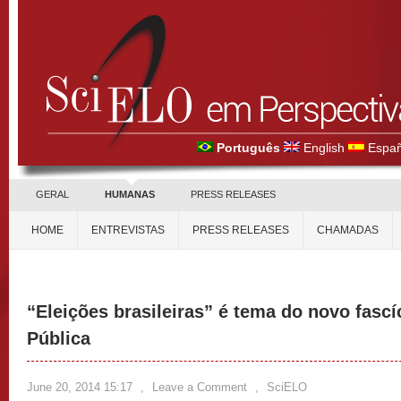
Português
English
Españ
GERAL
HUMANAS
PRESS RELEASES
HOME
ENTREVISTAS
PRESS RELEASES
CHAMADAS
“Eleições brasileiras” é tema do novo fasc
Pública
June 20, 2014 15:17
,
Leave a Comment
,
SciELO