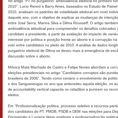
No artigo “PT no purgatório: ambivalência eleitoral no primeiro tu
2010”, Lucio Rennó e Barry Ames, baseados no Estudo de Painel El
2010, analisam os padrões de volatilidade eleitoral em nível indiv
daquele ano, com o objetivo de explicar as mudanças de intenção
entre José Serra, Marina Silva e Dilma Rousseff. O artigo também
ambivalência atitudinal para compreender os desafios colocados a
candidato a presidente, a partir da avaliação do impacto de variáv
interesse por política e posição frente ao aborto e à corrupção 
voto entre candidatos no pleito de 2010. A análise de dados longi
purgatório eleitoral de Dilma se deveu mais à emergência de esc
discussão sobre o aborto.
Mônica Mata Machado de Castro e Felipe Nunes abordam a corrup
eleições presidenciais no artigo “Candidatos corruptos são punid
brasileira de 2006”. Tendo como cenário o envolvimento de polít
e dos Sanguessugas no ano que antecedeu aquela eleição, os au
de
accountability
vertical capacita os cidadãos a punirem ou re
eleitos.
Em “Profissionalização política, processo seletivo e recursos par
dos candidatos do PT, PMDB, PSDB e DEM nas eleições para De
Perissinotto e Luciana Veiga analisam a profissionalização polític