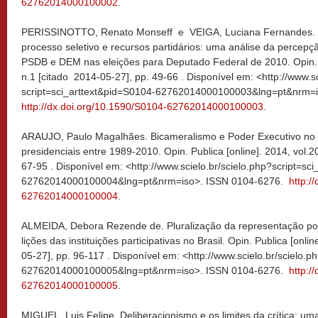
62762014000100002
.
PERISSINOTTO, Renato Monseff e VEIGA, Luciana Fernandes. Pro
processo seletivo e recursos partidários: uma análise da percep
PSDB e DEM nas eleições para Deputado Federal de 2010. Opin. Pu
n.1 [citado 2014-05-27], pp. 49-66 . Disponível em: <http://www.sc
script=sci_arttext&pid=S0104-62762014000100003&lng=pt&nrm=
http://dx.doi.org/10.1590/S0104-62762014000100003
.
ARAUJO, Paulo Magalhães. Bicameralismo e Poder Executivo no Br
presidenciais entre 1989-2010. Opin. Publica [online]. 2014, vol.2
67-95 . Disponível em: <http://www.scielo.br/scielo.php?script=sc
62762014000100004&lng=pt&nrm=iso>. ISSN 0104-6276.
http:/
62762014000100004
.
ALMEIDA, Debora Rezende de. Pluralização da representação polí
lições das instituições participativas no Brasil. Opin. Publica [onli
05-27], pp. 96-117 . Disponível em: <http://www.scielo.br/scielo.
62762014000100005&lng=pt&nrm=iso>. ISSN 0104-6276.
http:/
62762014000100005
.
MIGUEL, Luis Felipe. Deliberacionismo e os limites da crítica: uma